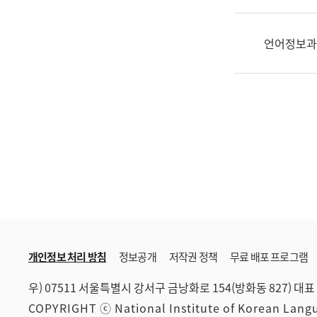
한
국
어
언어정보과
진
흥
과
수
어
점
자
진
흥
과
개인정보 처리 방침
정보공개
저작권 정책
무료 배포 프로그램
우) 07511 서울특별시 강서구 금낭화로 154(방화동 827)
대표 
COPYRIGHT ⓒ National Institute of Korean Lan