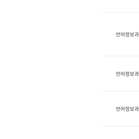
(부
획
서
운
명,
영
직
과
위/
언어정보과
공
직
공
급,
언
전
어
화,
과
담
교
언어정보과
당
육
업
연
무)
수
과
언어정보과
어
문
연
구