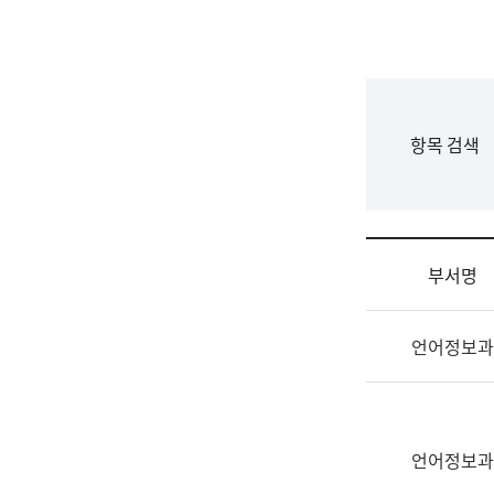
국
립
국
어
원
F
항목 검색
조
o
직
r
도
m
국
어
부서명
원
원
조
장
언어정보과
직
기
및
획
업
연
무
수
소
언어정보과
부
개
기