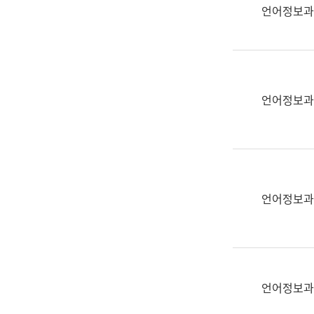
실
언어정보과
어
문
연
구
과
언어정보과
어
문
연
구
과
(사
언어정보과
전
팀)
언
어
정
언어정보과
보
과