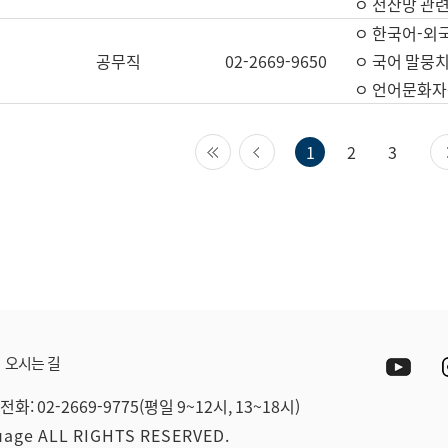
ㅇ 전산망 관련
ㅇ 한국어-외
공무직
02-2669-9650
ㅇ 국어 말뭉치
ㅇ 언어문화자원
첫 페이지
이전 페이지
1
2
3
Yout
오시는 길
전화: 02-2669-9775(평일 9~12시, 13~18시)
guage ALL RIGHTS RESERVED.