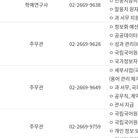
ㅇ 인공지능의
학예연구사
02-2669-9638
ㅇ 말뭉치 원자
ㅇ 과 서무 지
ㅇ 정보화 예산
ㅇ 공공데이터 
주무관
02-2669-9628
ㅇ 성과 관리(
ㅇ 국립국어원
ㅇ 국가정보자
ㅇ 세부사업(
(용어 관리 체
주무관
02-2669-9649
ㅇ 과 서무, 
ㅇ 공무직, 계
ㅇ 관서 지급
ㅇ 국립국어원
ㅇ 국립국어원
주무관
02-2669-9759
ㅇ 개인 정보 