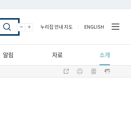
누리집 안내 지도
ENGLISH
전체 
축소
확대
알림
자료
소개
주소 복사
프린트
점자파일 내려받기
점자뷰어 보