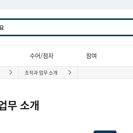
수어/점자
참여
조직과 업무 소개
바로가기
바로가기
업무 소개