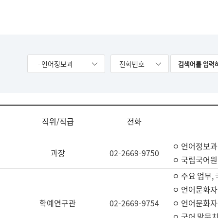
- 언어정보과
전화번호
직위/직급
전화
ㅇ 언어정보과
과장
02-2669-9750
ㅇ 국립국어원
ㅇ 주요 업무,
ㅇ 언어문화자
학예연구관
02-2669-9754
ㅇ 언어문화자
ㅇ 국어 말뭉치