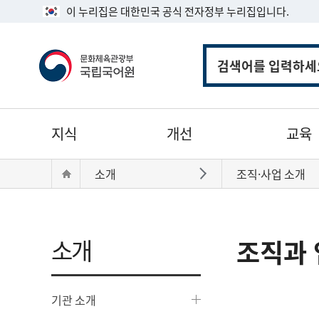
이 누리집은 대한민국 공식 전자정부 누리집입니다.
통
합
검
색
주
지식
개선
교육
메
뉴
현
Home
소개
조직·사업 소개
바로가기
재
위
치:
소개
조직과 
기관 소개