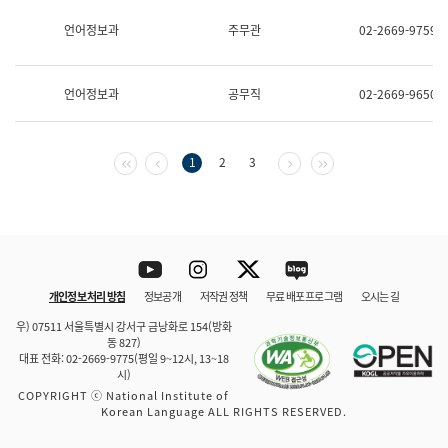
보
과
언어정보과
주무관
02-2669-9759
한
국
어
언어정보과
공무직
02-2669-9650
진
흥
과
수
첫 페이지
이전 페이지
다음 페이지
마지막 페이지
1
2
3
어
점
자
진
흥
과
Youtube
Instagram
Twitter
blog
개인정보 처리 방침
정보공개
저작권 정책
무료 배포 프로그램
오시는 길
바로 가기
문체부와 소속기관
우) 07511 서울특별시 강서구 금낭화로 154(방화
동 827)
대표 전화: 02-2669-9775(평일 9~12시, 13~18
시)
COPYRIGHT ⓒ National Institute of
Korean Language ALL RIGHTS RESERVED.