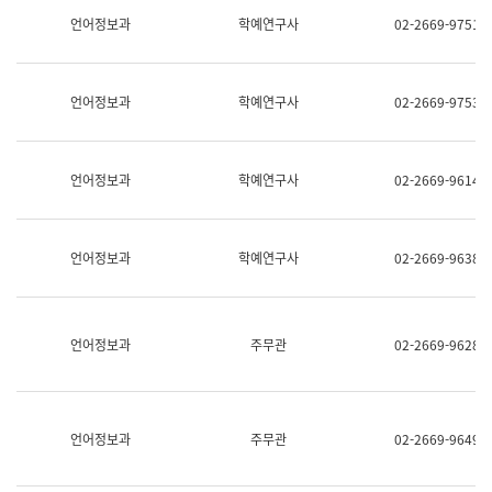
명,
교
언어정보과
학예연구사
02-2669-9751
직
육
위/
연
직
수
급,
과
언어정보과
학예연구사
02-2669-9753
전
어
화,
문
담
연
당
구
언어정보과
학예연구사
02-2669-9614
업
실
무)
어
문
연
언어정보과
학예연구사
02-2669-9638
구
과
어
문
연
언어정보과
주무관
02-2669-9628
구
과
(사
전
팀)
언어정보과
주무관
02-2669-9649
언
어
정