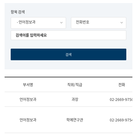
립
국
F
항목 검색
어
o
원
- 언어정보과
전화번호
r
조
m
직
도
국
어
원
원
장
기
획
연
수
부서명
직위/직급
전화
부
기
조
획
언어정보과
과장
02-2669-9750
직
운
및
영
업
과
무
공
언어정보과
학예연구관
02-2669-9754
소
공
개
언
(부
어
서
과