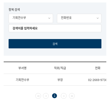
립
국
F
항목 검색
어
o
원
기획연수부
전화번호
r
조
m
직
도
국
어
원
원
장
기
획
연
수
부서명
직위/직급
전화
부
기
조
획
기획연수부
부장
02-2669-9730
직
운
및
영
업
과
무
공
첫 페이지
이전 페이지
다음 페이지
마지막 페이지
1
소
공
개
언
(부
어
서
과