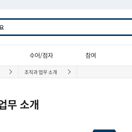
수어/점자
참여
조직과 업무 소개
바로가기
바로가기
업무 소개