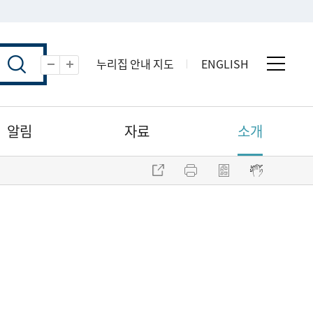
누리집 안내 지도
ENGLISH
전체 
축소
확대
알림
자료
소개
주소 복사
프린트
점자파일 내려받기
점자뷰어 보