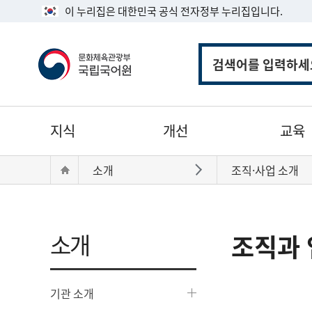
이 누리집은 대한민국 공식 전자정부 누리집입니다.
통
합
검
색
주
지식
개선
교육
메
뉴
현
Home
소개
조직·사업 소개
바로가기
재
위
치:
소개
조직과 
기관 소개