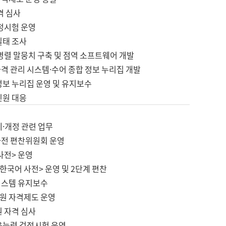
격 심사
검정시험 운영
실태 조사
병렬 말뭉치 구축 및 점역 소프트웨어 개발
격 관리 시스템·수어 종합 정보 누리집 개발
정보 누리집 운영 및 유지보수
민원 대응
제·개정 관련 업무
사전 편찬위원회 운영
사전> 운영
한국어 사전> 운영 및 2단계 편찬
시스템 유지보수
원 자격제도 운영
원 자격 심사
육능력 검정시험 운영