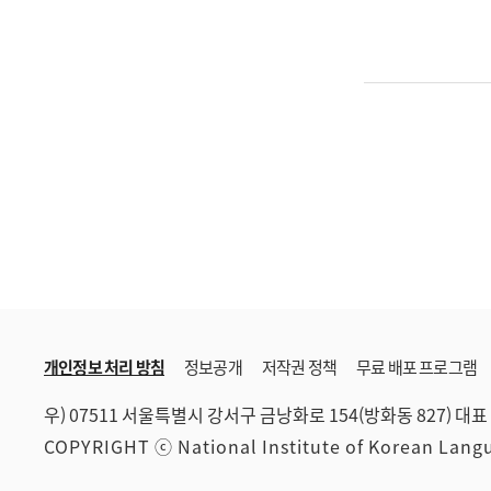
개인정보 처리 방침
정보공개
저작권 정책
무료 배포 프로그램
우) 07511 서울특별시 강서구 금낭화로 154(방화동 827)
대표 
COPYRIGHT ⓒ National Institute of Korean Lan