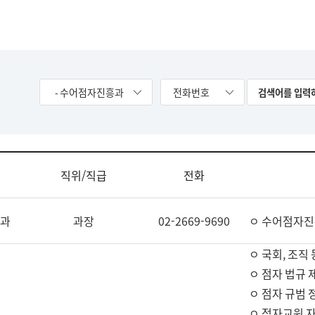
- 수어점자진흥과
전화번호
직위/직급
전화
과
과장
02-2669-9690
ㅇ 수어점자진
ㅇ 국회, 조직 
ㅇ 점자 법규 
ㅇ 점자 규범 
ㅇ 점자교원 