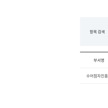
국
립
국
어
원
F
항목 검색
조
o
직
r
도
m
국
어
부서명
원
원
조
장
수어점자진흥
직
기
및
획
업
연
무
수
소
부
개
기