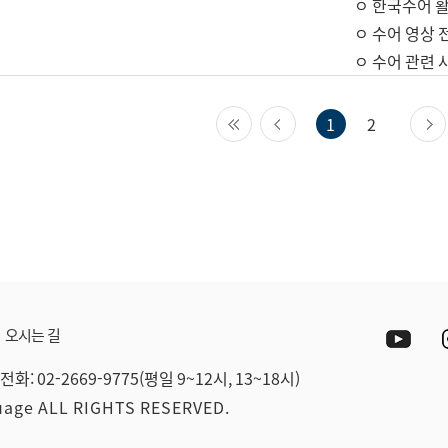
ㅇ 한국수어 활
ㅇ 수어 영상 
ㅇ 수어 관련 
첫 페이지
이전 페이지
1
2
Yout
오시는 길
전화: 02-2669-9775(평일 9~12시, 13~18시)
guage ALL RIGHTS RESERVED.