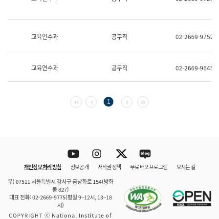
보
과
한
국
교육연수과
공무직
02-2669-9752
어
진
흥
과
교육연수과
공무직
02-2669-9645
수
어
점
자
첫 페이지
이전 페이지
다음 페이지
마지막 페이지
1
진
흥
과
Youtube
Instagram
Twitter
blog
개인정보 처리 방침
정보공개
저작권 정책
무료 배포 프로그램
오시는 길
바로 가기
문체부와 소속기관
우) 07511 서울특별시 강서구 금낭화로 154(방화
동 827)
대표 전화: 02-2669-9775(평일 9~12시, 13~18
시)
COPYRIGHT ⓒ National Institute of