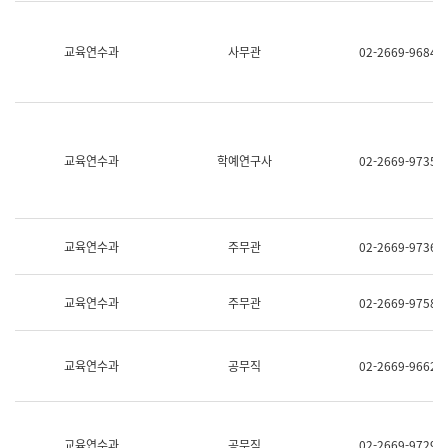
명,
교
직
육
위/
연
교육연수과
사무관
02-2669-9684
직
수
급,
과
전
어
화,
문
담
연
당
구
교육연수과
학예연구사
02-2669-9735
업
실
무)
어
문
연
구
교육연수과
주무관
02-2669-9736
과
어
문
교육연수과
주무관
02-2669-9758
연
구
과
(사
교육연수과
공무직
02-2669-9662
전
팀)
언
어
정
교육연수과
공무직
02-2669-9729