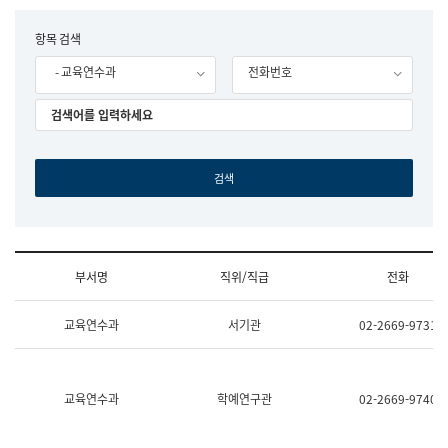
립
국
F
항목 검색
어
o
원
- 교육연수과
전화번호
r
조
m
직
도
국
어
원
원
장
기
획
연
수
부서명
직위/직급
전화
부
기
조
획
교육연수과
서기관
02-2669-9731
직
운
및
영
업
과
무
공
소
공
교육연수과
학예연구관
02-2669-9740
개
언
(부
어
서
과