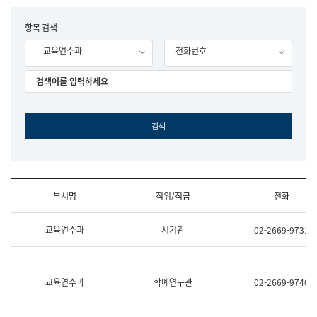
립
국
F
항목 검색
어
o
원
- 교육연수과
전화번호
r
조
m
직
도
국
어
원
원
장
기
획
연
수
부서명
직위/직급
전화
부
기
조
획
교육연수과
서기관
02-2669-9731
직
운
및
영
업
과
무
공
소
공
교육연수과
학예연구관
02-2669-9740
개
언
(부
어
서
과