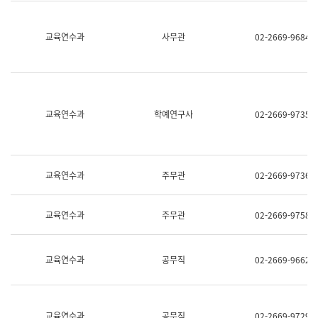
명,
교
직
육
위/
연
교육연수과
사무관
02-2669-9684
직
수
급,
과
전
어
화,
문
담
연
당
구
교육연수과
학예연구사
02-2669-9735
업
실
무)
어
문
연
구
교육연수과
주무관
02-2669-9736
과
어
문
교육연수과
주무관
02-2669-9758
연
구
과
(사
교육연수과
공무직
02-2669-9662
전
팀)
언
어
정
교육연수과
공무직
02-2669-9729