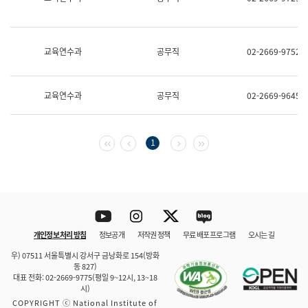
보
과
한
국
교육연수과
공무직
02-2669-9752
어
진
흥
과
교육연수과
공무직
02-2669-9645
수
어
점
자
첫 페이지
이전 페이지
다음 페이지
마지막 페이지
1
진
흥
과
Youtube
Instagram
Twitter
blog
개인정보 처리 방침
정보공개
저작권 정책
무료 배포 프로그램
오시는 길
바로 가기
문체부와 소속기관
우) 07511 서울특별시 강서구 금낭화로 154(방화
동 827)
대표 전화: 02-2669-9775(평일 9~12시, 13~18
시)
COPYRIGHT ⓒ National Institute of