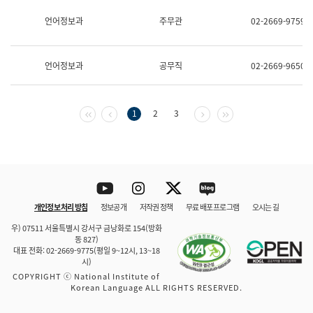
보
과
언어정보과
주무관
02-2669-9759
한
국
어
언어정보과
공무직
02-2669-9650
진
흥
과
수
첫 페이지
이전 페이지
다음 페이지
마지막 페이지
1
2
3
어
점
자
진
흥
과
Youtube
Instagram
Twitter
blog
개인정보 처리 방침
정보공개
저작권 정책
무료 배포 프로그램
오시는 길
바로 가기
문체부와 소속기관
우) 07511 서울특별시 강서구 금낭화로 154(방화
동 827)
대표 전화: 02-2669-9775(평일 9~12시, 13~18
시)
COPYRIGHT ⓒ National Institute of
Korean Language ALL RIGHTS RESERVED.