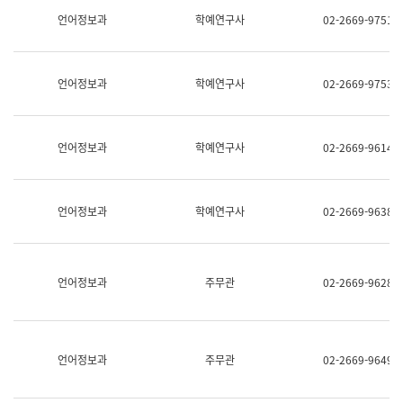
명,
교
언어정보과
학예연구사
02-2669-9751
직
육
위/
연
직
수
급,
과
언어정보과
학예연구사
02-2669-9753
전
어
화,
문
담
연
당
구
언어정보과
학예연구사
02-2669-9614
업
실
무)
어
문
연
언어정보과
학예연구사
02-2669-9638
구
과
어
문
연
언어정보과
주무관
02-2669-9628
구
과
(사
전
팀)
언어정보과
주무관
02-2669-9649
언
어
정