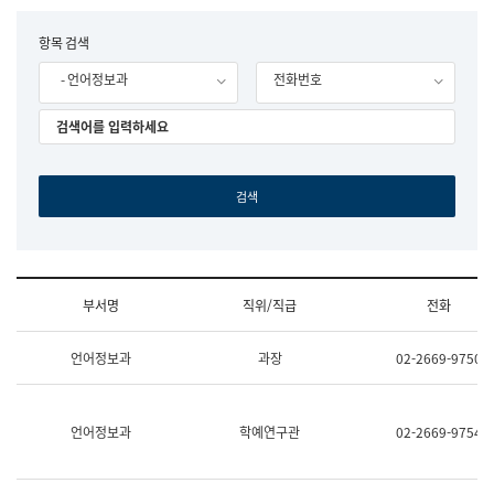
립
국
F
항목 검색
어
o
원
- 언어정보과
전화번호
r
조
m
직
도
국
어
원
원
장
기
획
연
수
부서명
직위/직급
전화
부
기
조
획
언어정보과
과장
02-2669-9750
직
운
및
영
업
과
무
공
언어정보과
학예연구관
02-2669-9754
소
공
개
언
(부
어
서
과