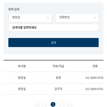
립
국
F
항목 검색
어
o
원
원장실
전화번호
r
조
m
직
도
국
어
원
원
장
기
획
연
수
부서명
직위/직급
전화
부
기
조
획
원장실
원장
02-2669-9700
직
운
및
영
업
과
원장실
공무직
02-2669-9702
무
공
소
공
개
언
(부
어
첫 페이지
이전 페이지
다음 페이지
마지막 페이지
1
서
과