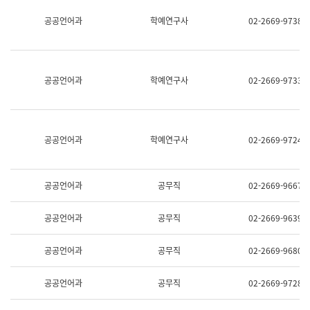
명,
교
공공언어과
학예연구사
02-2669-9738
직
육
위/
연
직
수
급,
과
전
어
공공언어과
학예연구사
02-2669-9733
화,
문
담
연
당
구
업
실
무)
어
공공언어과
학예연구사
02-2669-9724
문
연
구
과
공공언어과
공무직
02-2669-9667
어
문
연
공공언어과
공무직
02-2669-9639
구
과
(사
공공언어과
공무직
02-2669-9680
전
팀)
언
공공언어과
공무직
02-2669-9728
어
정