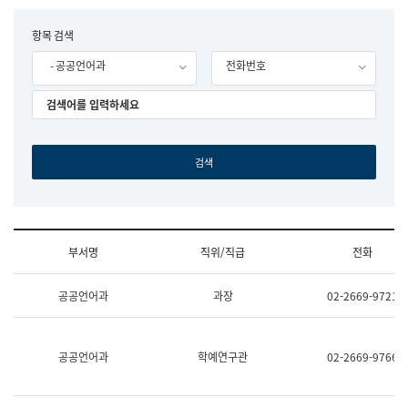
립
국
F
항목 검색
어
o
원
- 공공언어과
전화번호
r
조
m
직
도
국
어
원
원
장
기
획
연
수
부서명
직위/직급
전화
부
기
조
획
공공언어과
과장
02-2669-9721
직
운
및
영
업
과
무
공
공공언어과
학예연구관
02-2669-9766
소
공
개
언
(부
어
서
과