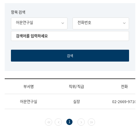
립
국
F
항목 검색
어
o
원
어문연구실
전화번호
r
조
m
직
도
국
어
원
원
장
기
획
연
수
부서명
직위/직급
전화
부
기
조
획
어문연구실
실장
02-2669-9710
직
운
및
영
업
과
무
공
첫 페이지
이전 페이지
다음 페이지
마지막 페이지
1
소
공
개
언
(부
어
서
과