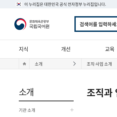
이 누리집은 대한민국 공식 전자정부 누리집입니다.
통
합
검
색
주
지식
개선
교육
메
뉴
현
Home
소개
조직·사업 소개
바로가기
재
위
치:
소개
조직과 
기관 소개