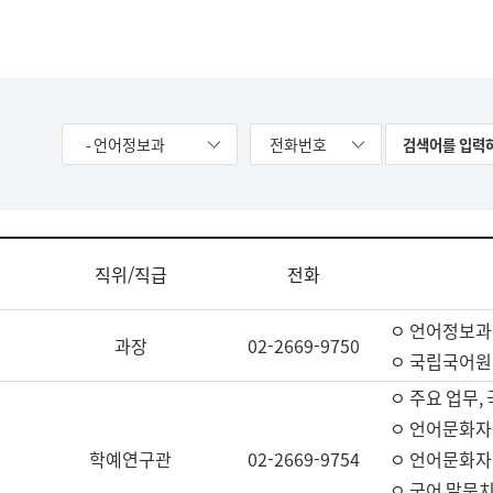
- 언어정보과
전화번호
직위/직급
전화
ㅇ 언어정보과
과장
02-2669-9750
ㅇ 국립국어원
ㅇ 주요 업무,
ㅇ 언어문화자
학예연구관
02-2669-9754
ㅇ 언어문화자
ㅇ 국어 말뭉치