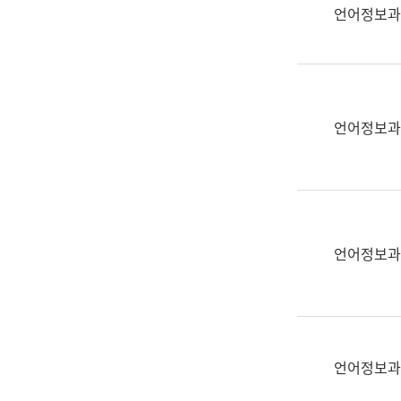
실
언어정보과
어
문
연
구
과
언어정보과
어
문
연
구
과
(사
언어정보과
전
팀)
언
어
정
언어정보과
보
과