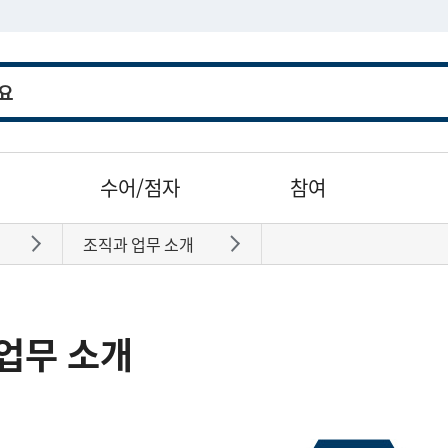
수어/점자
참여
조직과 업무 소개
바로가기
바로가기
업무 소개