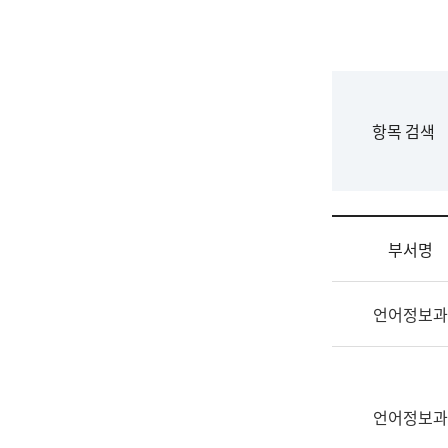
국
립
국
어
원
F
항목 검색
조
o
직
r
도
m
국
어
부서명
원
원
조
장
언어정보과
직
기
및
획
업
연
무
수
소
언어정보과
부
개
기