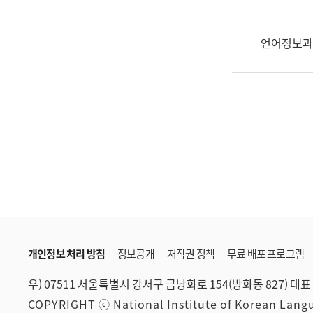
한
국
어
언어정보과
진
흥
과
수
어
점
자
진
흥
과
개인정보 처리 방침
정보공개
저작권 정책
무료 배포 프로그램
우) 07511 서울특별시 강서구 금낭화로 154(방화동 827)
대표 
COPYRIGHT ⓒ National Institute of Korean Lan