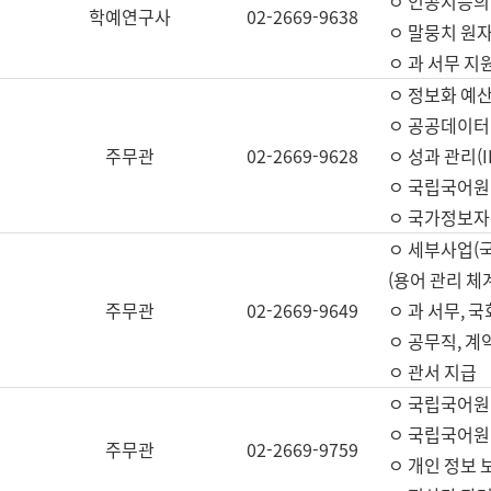
ㅇ 인공지능의
학예연구사
02-2669-9638
ㅇ 말뭉치 원자
ㅇ 과 서무 지
ㅇ 정보화 예산
ㅇ 공공데이터 
주무관
02-2669-9628
ㅇ 성과 관리(
ㅇ 국립국어원
ㅇ 국가정보자
ㅇ 세부사업(
(용어 관리 체
주무관
02-2669-9649
ㅇ 과 서무, 
ㅇ 공무직, 계
ㅇ 관서 지급
ㅇ 국립국어원
ㅇ 국립국어원
주무관
02-2669-9759
ㅇ 개인 정보 