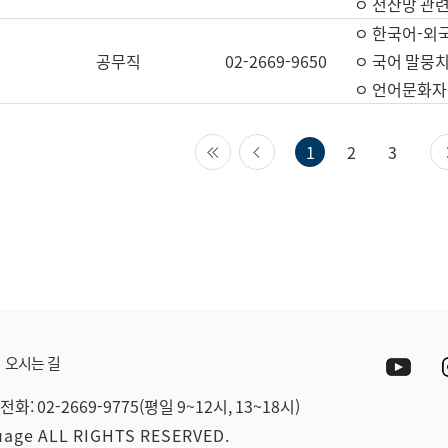
ㅇ 전산망 관련
ㅇ 한국어-외
공무직
02-2669-9650
ㅇ 국어 말뭉치
ㅇ 언어문화자원
첫 페이지
이전 페이지
1
2
3
Yout
오시는 길
전화: 02-2669-9775(평일 9~12시, 13~18시)
guage ALL RIGHTS RESERVED.