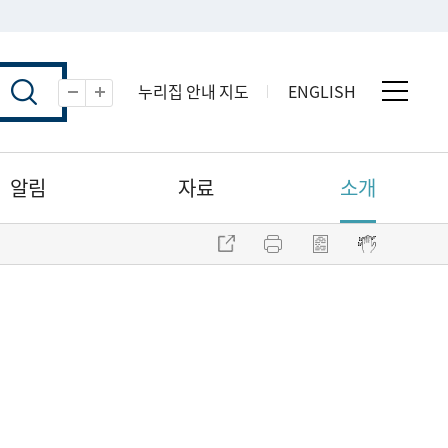
누리집 안내 지도
ENGLISH
전체 
축소
확대
알림
자료
소개
주소 복사
프린트
점자파일 내려받기
점자뷰어 보