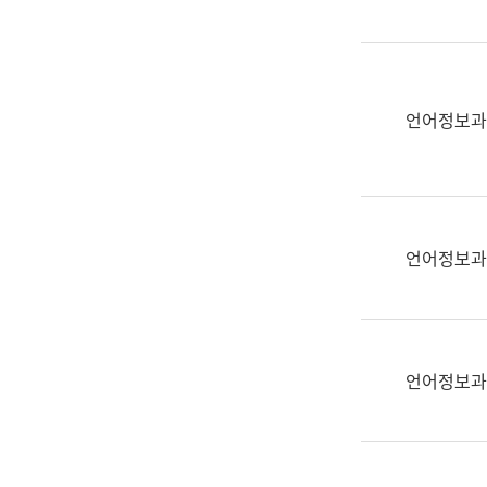
(부
획
서
운
명,
영
직
과
위/
언어정보과
공
직
공
급,
언
전
어
화,
과
담
교
언어정보과
당
육
업
연
무)
수
과
언어정보과
어
문
연
구