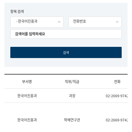
립
국
F
항목 검색
어
o
원
- 한국어진흥과
전화번호
r
조
m
직
도
국
어
원
원
장
기
획
연
수
부서명
직위/직급
전화
부
기
조
획
한국어진흥과
과장
02-2669-9742
직
운
및
영
업
과
무
공
소
공
한국어진흥과
학예연구관
02-2669-9742
개
언
(부
어
서
과