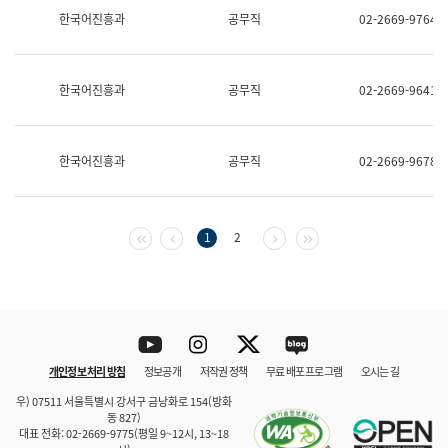
보
한국어진흥과
공무직
02-2669-9764
과
한
국
어
한국어진흥과
공무직
02-2669-9641
진
흥
과
수
한국어진흥과
공무직
02-2669-9678
어
점
자
진
흥
첫 페이지
이전 페이지
다음 페이지
마지막 페이지
1
2
과
Youtube
Instagram
Twitter
blog
개인정보 처리 방침
정보공개
저작권 정책
무료 배포 프로그램
오시는 길
바로 가기
문체부와 소속기관
우) 07511 서울특별시 강서구 금낭화로 154(방화
동 827)
대표 전화: 02-2669-9775(평일 9~12시, 13~18