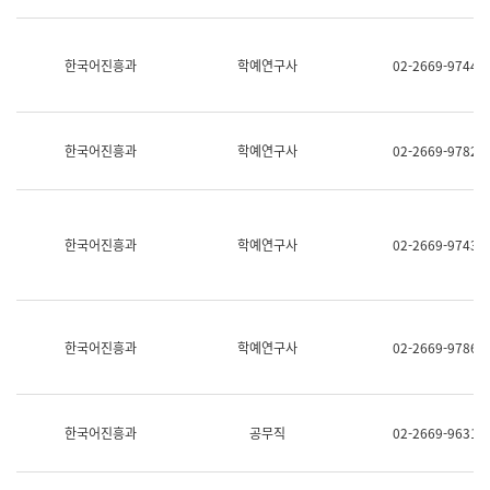
명,
교
직
육
위/
연
한국어진흥과
학예연구사
02-2669-9744
직
수
급,
과
전
어
화,
문
담
연
한국어진흥과
학예연구사
02-2669-9782
당
구
업
실
무)
어
문
연
한국어진흥과
학예연구사
02-2669-9743
구
과
어
문
연
한국어진흥과
학예연구사
02-2669-9786
구
과
(사
전
팀)
한국어진흥과
공무직
02-2669-9631
언
어
정