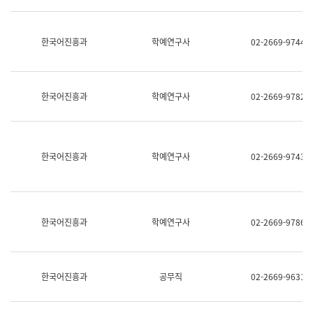
명,
교
직
육
위/
연
한국어진흥과
학예연구사
02-2669-9744
직
수
급,
과
전
어
화,
문
담
연
한국어진흥과
학예연구사
02-2669-9782
당
구
업
실
무)
어
문
연
한국어진흥과
학예연구사
02-2669-9743
구
과
어
문
연
한국어진흥과
학예연구사
02-2669-9786
구
과
(사
전
팀)
한국어진흥과
공무직
02-2669-9631
언
어
정