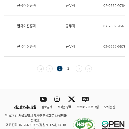
보
한국어진흥과
공무직
02-2669-9764
과
한
국
어
한국어진흥과
공무직
02-2669-9641
진
흥
과
수
한국어진흥과
공무직
02-2669-9678
어
점
자
진
흥
첫 페이지
이전 페이지
다음 페이지
마지막 페이지
1
2
과
Youtube
Instagram
Twitter
blog
개인정보 처리 방침
정보공개
저작권 정책
무료 배포 프로그램
오시는 길
바로 가기
문체부와 소속기관
우) 07511 서울특별시 강서구 금낭화로 154(방화
동 827)
대표 전화: 02-2669-9775(평일 9~12시, 13~18