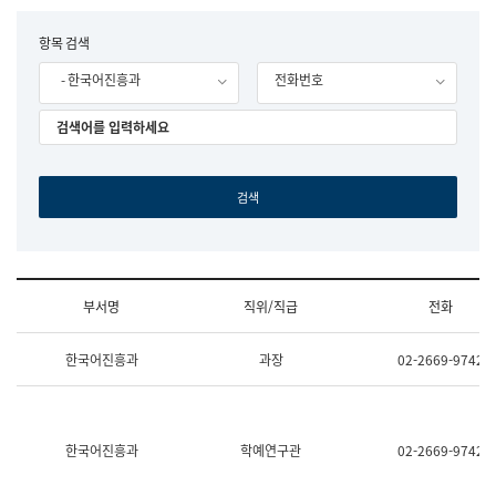
립
국
F
항목 검색
어
o
원
- 한국어진흥과
전화번호
r
조
m
직
도
국
어
원
원
장
기
획
연
수
부서명
직위/직급
전화
부
기
조
획
한국어진흥과
과장
02-2669-9742
직
운
및
영
업
과
무
공
소
공
한국어진흥과
학예연구관
02-2669-9742
개
언
(부
어
서
과