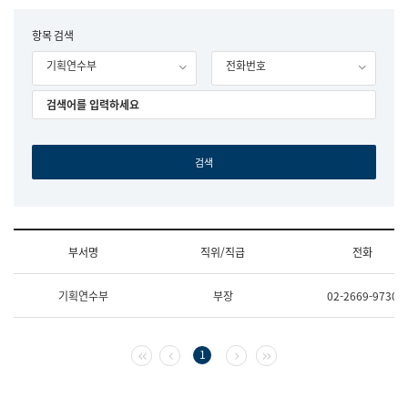
립
국
F
항목 검색
어
o
원
기획연수부
전화번호
r
조
m
직
도
국
어
원
원
장
기
획
연
수
부서명
직위/직급
전화
부
기
조
획
기획연수부
부장
02-2669-9730
직
운
및
영
업
과
무
공
첫 페이지
이전 페이지
다음 페이지
마지막 페이지
1
소
공
개
언
(부
어
서
과