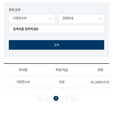
립
국
F
항목 검색
어
o
원
기획연수부
전화번호
r
조
m
직
도
국
어
원
원
장
기
획
연
수
부서명
직위/직급
전화
부
기
조
획
기획연수부
부장
02-2669-9730
직
운
및
영
업
과
무
공
첫 페이지
이전 페이지
다음 페이지
마지막 페이지
1
소
공
개
언
(부
어
서
과