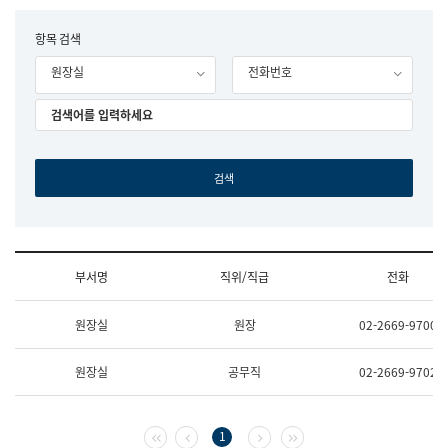
립
국
F
항목 검색
어
o
원
원장실
전화번호
r
조
m
직
도
국
어
원
원
장
기
획
연
수
부서명
직위/직급
전화
부
기
조
획
원장실
원장
02-2669-9700
직
운
및
영
업
과
원장실
공무직
02-2669-9702
무
공
소
공
개
언
(부
어
첫 페이지
이전 페이지
다음 페이지
마지막 페이지
1
서
과