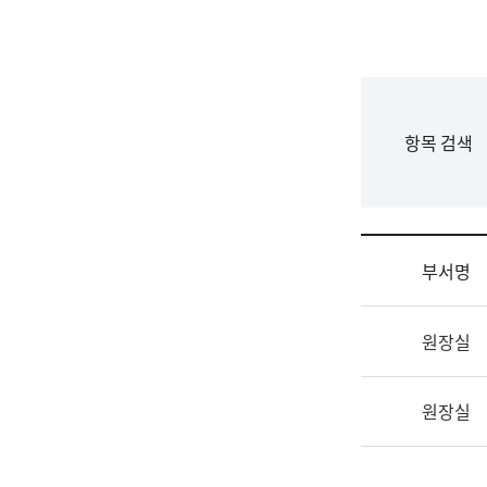
국
립
국
어
원
F
항목 검색
조
o
직
r
도
m
국
어
부서명
원
원
조
장
원장실
직
기
및
획
업
연
원장실
무
수
소
부
개
기