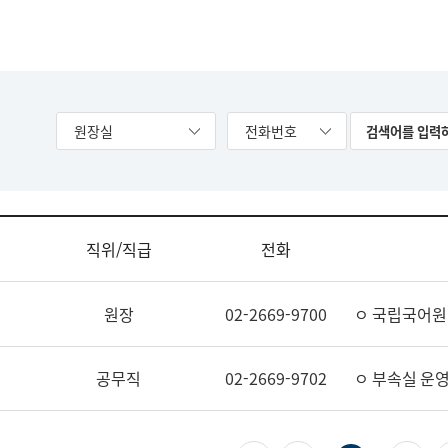
원장실
전화번호
직위/직급
전화
원장
02-2669-9700
ㅇ 국립국어원
공무직
02-2669-9702
ㅇ 부속실 운