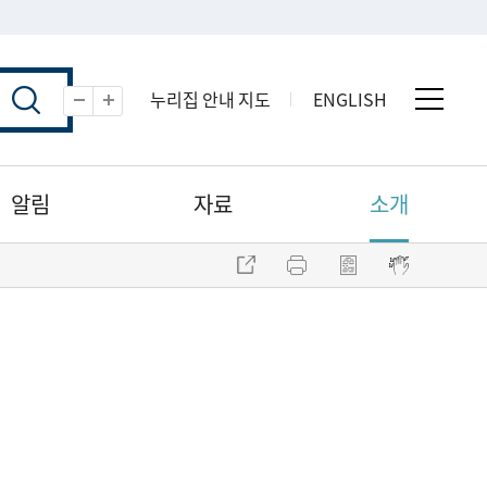
누리집 안내 지도
ENGLISH
전체 
축소
확대
알림
자료
소개
주소 복사
프린트
점자파일 내려받기
점자뷰어 보