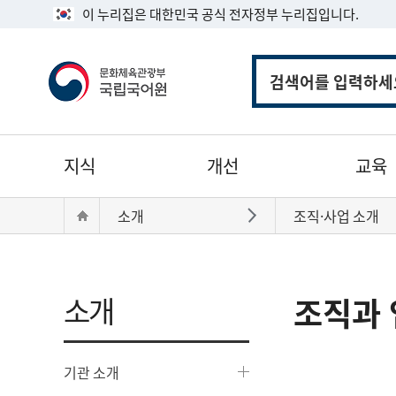
이 누리집은 대한민국 공식 전자정부 누리집입니다.
통
합
검
색
주
지식
개선
교육
메
뉴
현
Home
소개
조직·사업 소개
바로가기
재
위
치:
소개
조직과 
기관 소개