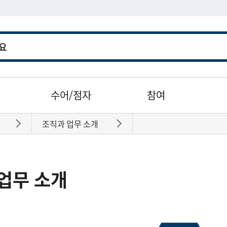
수어/점자
참여
조직과 업무 소개
바로가기
바로가기
업무 소개