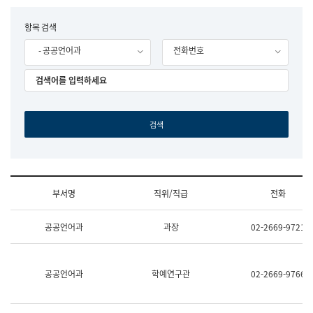
립
국
F
항목 검색
어
o
원
- 공공언어과
전화번호
r
조
m
직
도
국
어
원
원
장
기
획
연
수
부서명
직위/직급
전화
부
기
조
획
공공언어과
과장
02-2669-9721
직
운
및
영
업
과
무
공
공공언어과
학예연구관
02-2669-9766
소
공
개
언
(부
어
서
과