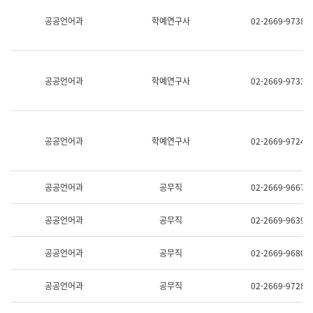
명,
교
공공언어과
학예연구사
02-2669-9738
직
육
위/
연
직
수
급,
과
전
어
공공언어과
학예연구사
02-2669-9733
화,
문
담
연
당
구
업
실
무)
어
공공언어과
학예연구사
02-2669-9724
문
연
구
과
공공언어과
공무직
02-2669-9667
어
문
연
공공언어과
공무직
02-2669-9639
구
과
(사
공공언어과
공무직
02-2669-9680
전
팀)
언
공공언어과
공무직
02-2669-9728
어
정