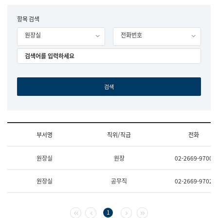
립
국
F
항목 검색
어
o
원
원장실
전화번호
r
조
m
직
도
국
어
원
원
장
기
획
연
수
부서명
직위/직급
전화
부
기
조
획
원장실
원장
02-2669-9700
직
운
및
영
업
과
원장실
공무직
02-2669-9702
무
공
소
공
개
언
(부
어
첫 페이지
이전 페이지
다음 페이지
마지막 페이지
1
서
과