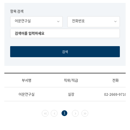
립
국
F
항목 검색
어
o
원
어문연구실
전화번호
r
조
m
직
도
국
어
원
원
장
기
획
연
수
부서명
직위/직급
전화
부
기
조
획
어문연구실
실장
02-2669-9710
직
운
및
영
업
과
무
공
첫 페이지
이전 페이지
다음 페이지
마지막 페이지
1
소
공
개
언
(부
어
서
과