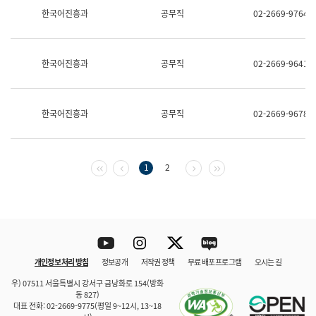
보
한국어진흥과
공무직
02-2669-9764
과
한
국
어
한국어진흥과
공무직
02-2669-9641
진
흥
과
수
한국어진흥과
공무직
02-2669-9678
어
점
자
진
흥
첫 페이지
이전 페이지
다음 페이지
마지막 페이지
1
2
과
Youtube
Instagram
Twitter
blog
개인정보 처리 방침
정보공개
저작권 정책
무료 배포 프로그램
오시는 길
바로 가기
문체부와 소속기관
우) 07511 서울특별시 강서구 금낭화로 154(방화
동 827)
대표 전화: 02-2669-9775(평일 9~12시, 13~18