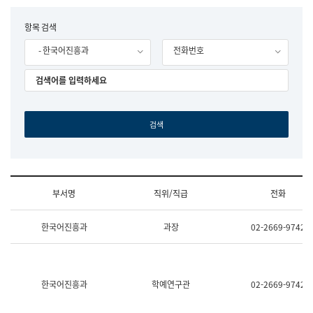
립
국
F
항목 검색
어
o
원
- 한국어진흥과
전화번호
r
조
m
직
도
국
어
원
원
장
기
획
연
수
부서명
직위/직급
전화
부
기
조
획
한국어진흥과
과장
02-2669-9742
직
운
및
영
업
과
무
공
소
공
한국어진흥과
학예연구관
02-2669-9742
개
언
(부
어
서
과