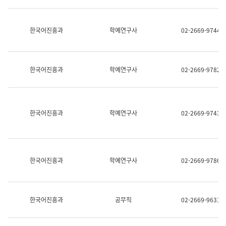
명,
교
직
육
위/
연
한국어진흥과
학예연구사
02-2669-9744
직
수
급,
과
전
어
화,
문
담
연
한국어진흥과
학예연구사
02-2669-9782
당
구
업
실
무)
어
문
연
한국어진흥과
학예연구사
02-2669-9743
구
과
어
문
연
한국어진흥과
학예연구사
02-2669-9786
구
과
(사
전
팀)
한국어진흥과
공무직
02-2669-9631
언
어
정