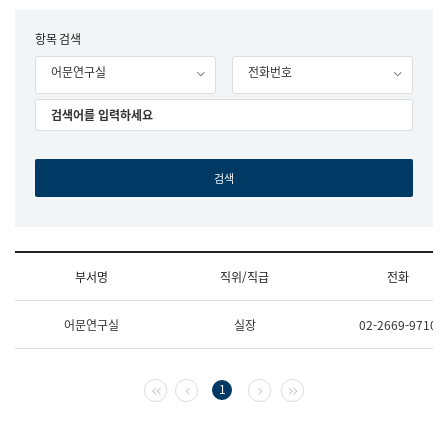
립
국
F
항목 검색
어
o
원
어문연구실
전화번호
r
조
m
직
도
국
어
원
원
장
기
획
연
수
부서명
직위/직급
전화
부
기
조
획
어문연구실
실장
02-2669-9710
직
운
및
영
업
과
무
공
첫 페이지
이전 페이지
다음 페이지
마지막 페이지
1
소
공
개
언
(부
어
서
과