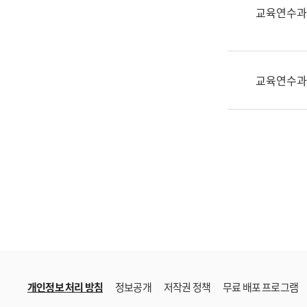
한
교육연수과
국
어
진
흥
교육연수과
과
수
어
점
자
진
흥
과
개인정보 처리 방침
정보공개
저작권 정책
무료 배포 프로그램