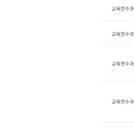
실
교육연수과
어
문
연
구
교육연수과
과
어
문
연
교육연수과
구
과
(사
전
팀)
교육연수과
언
어
정
보
과