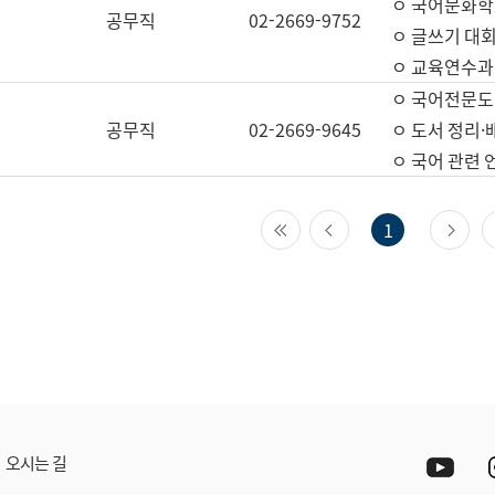
ㅇ 국어문화학
공무직
02-2669-9752
ㅇ 글쓰기 대회
ㅇ 교육연수과
ㅇ 국어전문도
공무직
02-2669-9645
ㅇ 도서 정리·
ㅇ 국어 관련
첫 페이지
이전 페이지
다
1
Yout
오시는 길