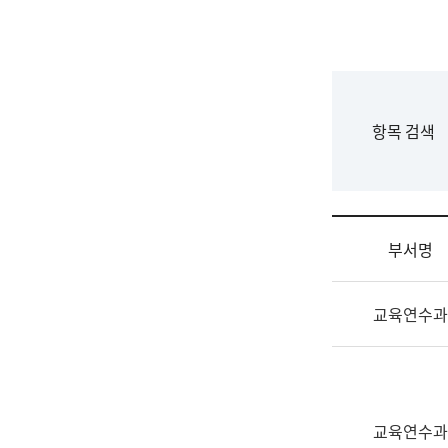
국
립
국
어
원
F
항목 검색
조
o
직
r
도
m
국
어
부서명
원
원
조
장
교육연수과
직
기
및
획
업
연
무
수
소
부
교육연수과
개
기