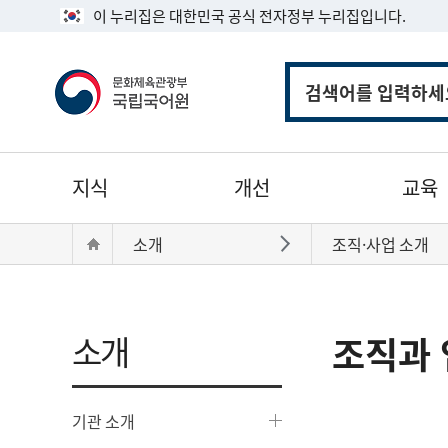
이 누리집은 대한민국 공식 전자정부 누리집입니다.
통
합
검
색
주
지식
개선
교육
메
뉴
현
Home
소개
조직·사업 소개
바로가기
재
위
치:
소개
조직과 
기관 소개