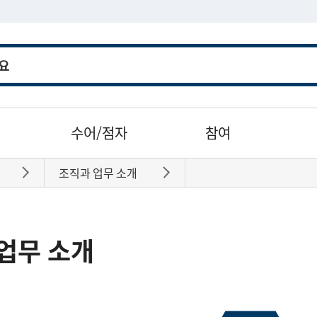
수어/점자
참여
조직과 업무 소개
바로가기
바로가기
업무 소개