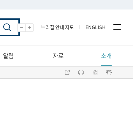
누리집 안내 지도
ENGLISH
전체 
축소
확대
알림
자료
소개
주소 복사
프린트
점자파일 내려받기
점자뷰어 보