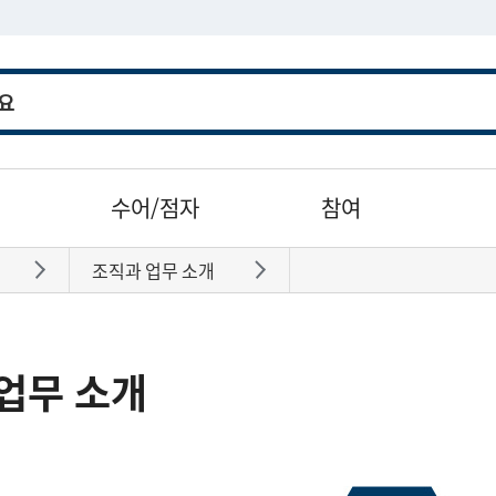
수어/점자
참여
조직과 업무 소개
바로가기
바로가기
업무 소개