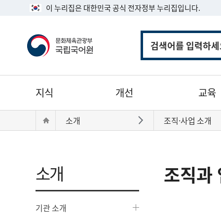
이 누리집은 대한민국 공식 전자정부 누리집입니다.
통
합
검
색
주
지식
개선
교육
메
뉴
현
Home
소개
조직·사업 소개
바로가기
재
위
치:
소개
조직과 
기관 소개