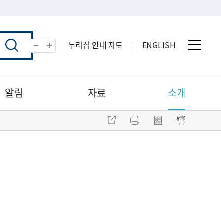
누리집 안내 지도
ENGLISH
전체 
축소
확대
알림
자료
소개
주소 복사
프린트
점자파일 내려받기
점자뷰어 보