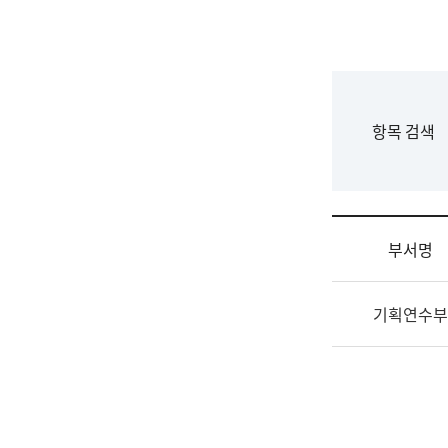
국
립
국
어
원
F
항목 검색
조
o
직
r
도
m
국
어
부서명
원
원
조
장
기획연수부
직
기
및
획
업
연
무
수
소
부
개
기