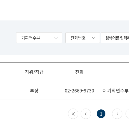
기획연수부
전화번호
직위/직급
전화
부장
02-2669-9730
ㅇ 기획연수부
첫 페이지
이전 페이지
다
1