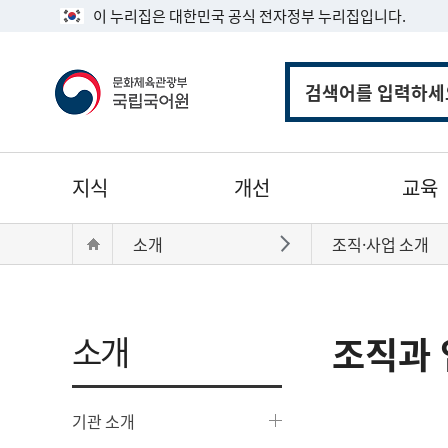
이 누리집은 대한민국 공식 전자정부 누리집입니다.
통
합
검
색
주
지식
개선
교육
메
뉴
현
Home
소개
조직·사업 소개
바로가기
재
위
치:
소개
조직과 
기관 소개