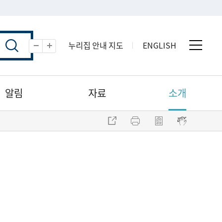
누리집 안내 지도
ENGLISH
전체 
축소
확대
알림
자료
소개
주소 복사
프린트
점자파일 내려받기
점자뷰어 보