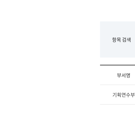
국
립
국
어
원
F
항목 검색
조
o
직
r
도
m
국
어
부서명
원
원
조
장
기획연수부
직
기
및
획
업
연
무
수
소
부
개
기