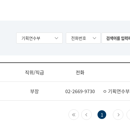
기획연수부
전화번호
직위/직급
전화
부장
02-2669-9730
ㅇ 기획연수부
첫 페이지
이전 페이지
다
1