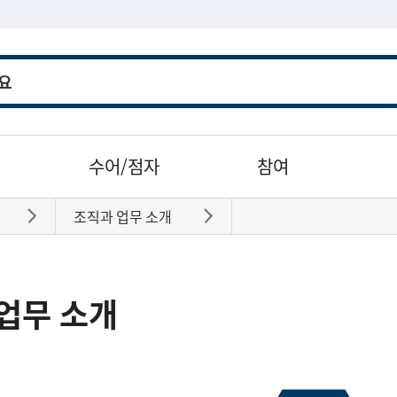
수어/점자
참여
조직과 업무 소개
바로가기
바로가기
업무 소개