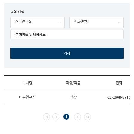
립
국
F
항목 검색
어
o
원
어문연구실
전화번호
r
조
m
직
도
국
어
원
원
장
기
획
연
수
부서명
직위/직급
전화
부
기
조
획
어문연구실
실장
02-2669-9710
직
운
및
영
업
과
무
공
첫 페이지
이전 페이지
다음 페이지
마지막 페이지
1
소
공
개
언
(부
어
서
과