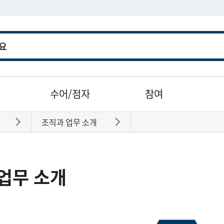
수어/점자
참여
조직과 업무 소개
바로가기
바로가기
업무 소개