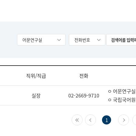
어문연구실
전화번호
직위/직급
전화
ㅇ 어문연구실
실장
02-2669-9710
ㅇ 국립국어원
첫 페이지
이전 페이지
다
1