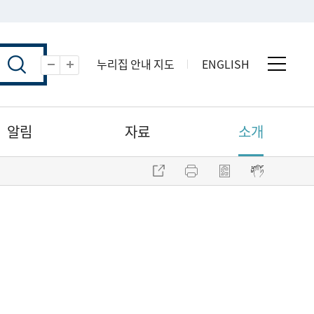
누리집 안내 지도
ENGLISH
전체 
축소
확대
알림
자료
소개
주소 복사
프린트
점자파일 내려받기
점자뷰어 보