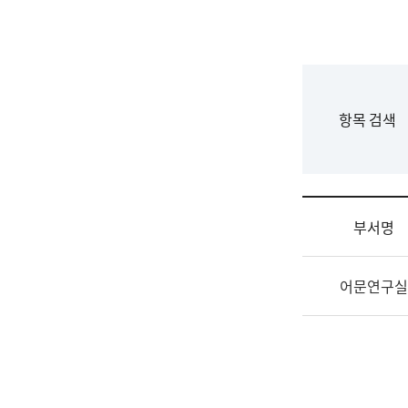
국
립
국
어
원
F
항목 검색
조
o
직
r
도
m
국
어
부서명
원
원
조
장
어문연구실
직
기
및
획
업
연
무
수
소
부
개
기