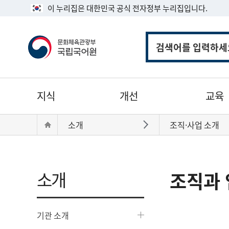
이 누리집은 대한민국 공식 전자정부 누리집입니다.
통
합
검
색
주
지식
개선
교육
메
뉴
현
Home
소개
조직·사업 소개
바로가기
재
위
치:
소개
조직과 
기관 소개