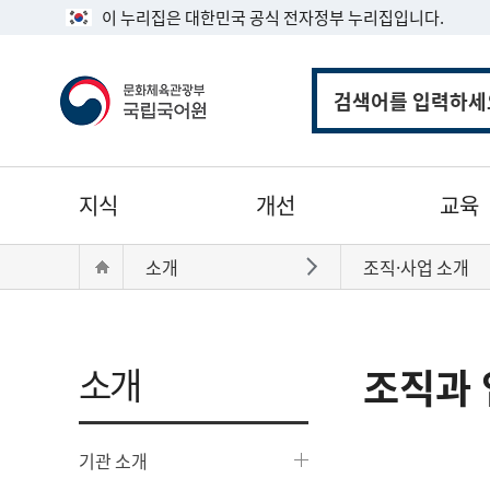
이 누리집은 대한민국 공식 전자정부 누리집입니다.
통
합
검
색
주
지식
개선
교육
메
뉴
현
Home
소개
조직·사업 소개
바로가기
재
위
치:
소개
조직과 
기관 소개