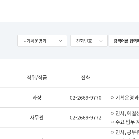
- 기획운영과
전화번호
직위/직급
전화
과장
02-2669-9770
ㅇ 기획운영과
ㅇ 인사, 예결산
사무관
02-2669-9772
ㅇ 주요 업무 
ㅇ 인사, 공무