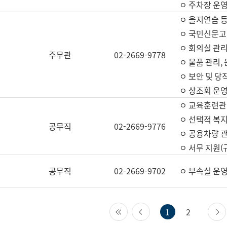
ㅇ 주차장 운
ㅇ 을지연습 
ㅇ 국민신문고,
ㅇ 회의실 관리
주무관
02-2669-9778
ㅇ 물품 관리,
ㅇ 보안 및 당
ㅇ 상조회 운
ㅇ 교육훈련관
ㅇ 선택적 복지
공무직
02-2669-9776
ㅇ 공용차량 관
ㅇ 서무 지원(
공무직
02-2669-9702
ㅇ 부속실 운
첫 페이지
이전 페이지
1
2