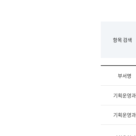
국
립
국
어
원
F
항목 검색
조
o
직
r
도
m
국
어
부서명
원
원
조
장
기획운영과
직
기
및
획
업
연
기획운영과
무
수
소
부
개
기