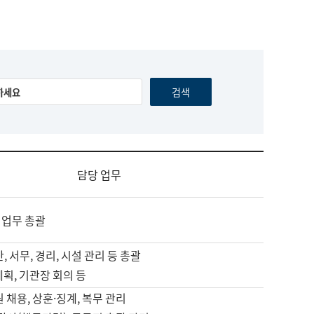
담당 업무
 업무 총괄
, 서무, 경리, 시설 관리 등 총괄
계획, 기관장 회의 등
원 채용, 상훈·징계, 복무 관리