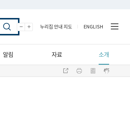
누리집 안내 지도
ENGLISH
전체 
축소
확대
알림
자료
소개
주소 복사
프린트
점자파일 내려받기
점자뷰어 보