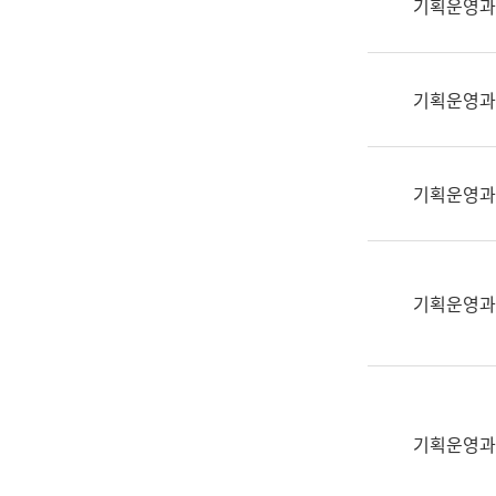
기획운영과
(부
획
서
운
명,
영
직
기획운영과
과
위/
공
직
공
급,
언
기획운영과
전
어
화,
과
담
교
당
육
기획운영과
업
연
무)
수
과
어
문
기획운영과
연
구