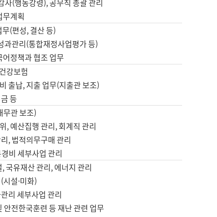
 감사(행동강령), 공무직 총괄 관리
 업무계획
업무(편성, 결산 등)
, 성과관리(통합재정사업평가 등)
 국어정책과 협조 업무
, 건강보험
 출납, 지출 업무(지출관 보조)
금 등
재무관 보조)
, 예산집행 관리, 회계직 관리
관리, 법적의무구매 관리
본경비 세부사업 관리
설, 국유재산 관리, 에너지 관리
(시설·미화)
사관리 세부사업 관리
및 안전한국훈련 등 재난 관련 업무