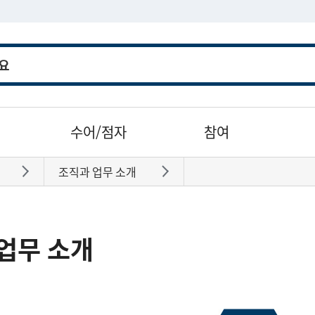
수어/점자
참여
조직과 업무 소개
바로가기
바로가기
업무 소개