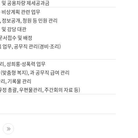
영 및 공용차량 제세공과금
등 비상계획 관련 업무
 정보공개, 청원 등 민원 관리
 및 강당 대관
 문서접수 및 배정
직 업무, 공무직 관리(경비·조리)
영
리, 성희롱·성폭력 업무
(맞춤형 복지), 과 공무직 급여 관리
리, 기록물 관리
규정 총괄, 우편물관리, 주간회의 자료 등)
영
다음 페이지
마지막 페이지