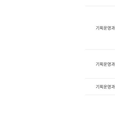
실
어
문
연
구
기획운영과
과
어
문
연
구
과
기획운영과
(사
전
팀)
기획운영과
언
어
정
보
과