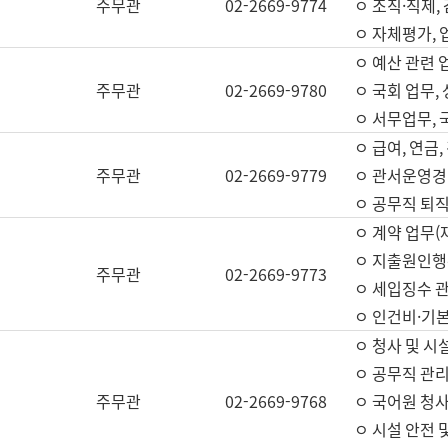
주무관
02-2669-9774
ㅇ 조직·직제,
ㅇ 자체평가,
ㅇ 예산 관련 
주무관
02-2669-9780
ㅇ 국회 업무
ㅇ 서무업무,
ㅇ 급여, 연금
주무관
02-2669-9779
ㅇ 관서운영경비
ㅇ 공무직 퇴직
ㅇ 계약 업무(
ㅇ 지출원인행위
주무관
02-2669-9773
ㅇ 세입징수 
ㅇ 인건비·기
ㅇ 청사 및 시
ㅇ 공무직 관리
주무관
02-2669-9768
ㅇ 국어원 청
ㅇ 시설 안전 