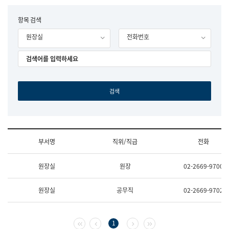
립
국
F
항목 검색
어
o
원
원장실
전화번호
r
조
m
직
도
국
어
원
원
장
기
획
연
수
부서명
직위/직급
전화
부
기
조
획
원장실
원장
02-2669-9700
직
운
및
영
업
과
원장실
공무직
02-2669-9702
무
공
소
공
개
언
(부
어
첫 페이지
이전 페이지
다음 페이지
마지막 페이지
1
서
과