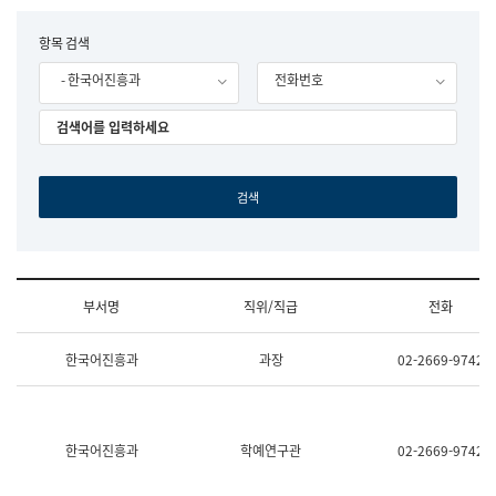
립
국
F
항목 검색
어
o
원
- 한국어진흥과
전화번호
r
조
m
직
도
국
어
원
원
장
기
획
연
수
부서명
직위/직급
전화
부
기
조
획
한국어진흥과
과장
02-2669-9742
직
운
및
영
업
과
무
공
소
공
한국어진흥과
학예연구관
02-2669-9742
개
언
(부
어
서
과