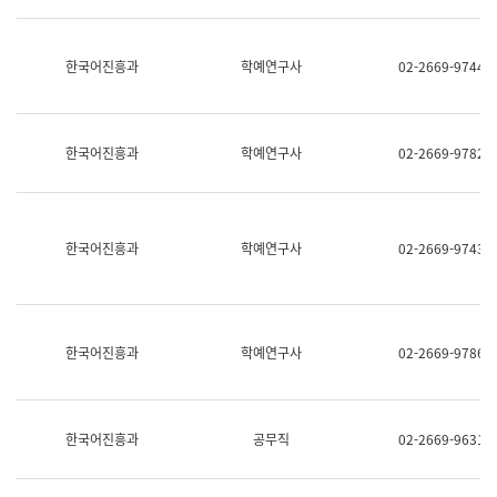
명,
교
직
육
위/
연
한국어진흥과
학예연구사
02-2669-9744
직
수
급,
과
전
어
화,
문
담
연
한국어진흥과
학예연구사
02-2669-9782
당
구
업
실
무)
어
문
연
한국어진흥과
학예연구사
02-2669-9743
구
과
어
문
연
한국어진흥과
학예연구사
02-2669-9786
구
과
(사
전
팀)
한국어진흥과
공무직
02-2669-9631
언
어
정