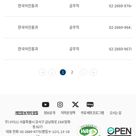
보
한국어진흥과
공무직
02-2669-9764
과
한
국
어
한국어진흥과
공무직
02-2669-9641
진
흥
과
수
한국어진흥과
공무직
02-2669-9678
어
점
자
진
흥
첫 페이지
이전 페이지
다음 페이지
마지막 페이지
1
2
과
Youtube
Instagram
Twitter
blog
개인정보 처리 방침
정보공개
저작권 정책
무료 배포 프로그램
오시는 길
바로 가기
문체부와 소속기관
우) 07511 서울특별시 강서구 금낭화로 154(방화
동 827)
대표 전화: 02-2669-9775(평일 9~12시, 13~18