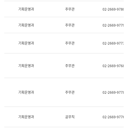
명,
교
직
기획운영과
주무관
02-2669-9780
육
위/
연
직
수
급,
과
기획운영과
주무관
02-2669-9779
전
어
화,
문
담
연
당
기획운영과
주무관
02-2669-9773
구
업
실
무)
어
문
연
기획운영과
주무관
02-2669-9768
구
과
어
문
연
구
기획운영과
주무관
02-2669-9778
과
(사
전
팀)
언
기획운영과
공무직
02-2669-9776
어
정