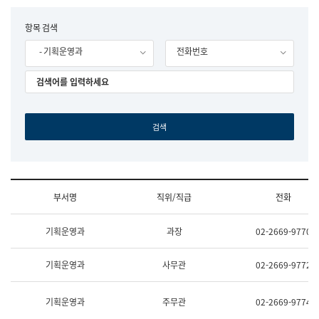
립
국
F
항목 검색
어
o
원
- 기획운영과
전화번호
r
조
m
직
도
국
어
원
원
장
기
획
연
수
부서명
직위/직급
전화
부
기
조
획
기획운영과
과장
02-2669-9770
직
운
및
영
업
과
기획운영과
사무관
02-2669-9772
무
공
소
공
개
언
기획운영과
주무관
02-2669-9774
(부
어
서
과