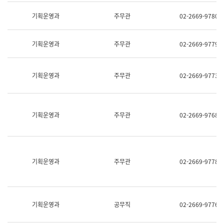
명,
교
직
기획운영과
주무관
02-2669-9780
육
위/
연
직
수
급,
과
기획운영과
주무관
02-2669-9779
전
어
화,
문
담
연
당
기획운영과
주무관
02-2669-9773
구
업
실
무)
어
문
연
기획운영과
주무관
02-2669-9768
구
과
어
문
연
구
기획운영과
주무관
02-2669-9778
과
(사
전
팀)
언
기획운영과
공무직
02-2669-9776
어
정