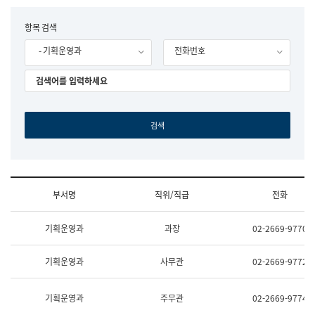
립
국
F
항목 검색
어
o
원
- 기획운영과
전화번호
r
조
m
직
도
국
어
원
원
장
기
획
연
수
부서명
직위/직급
전화
부
기
조
획
기획운영과
과장
02-2669-9770
직
운
및
영
업
과
기획운영과
사무관
02-2669-9772
무
공
소
공
개
언
기획운영과
주무관
02-2669-9774
(부
어
서
과