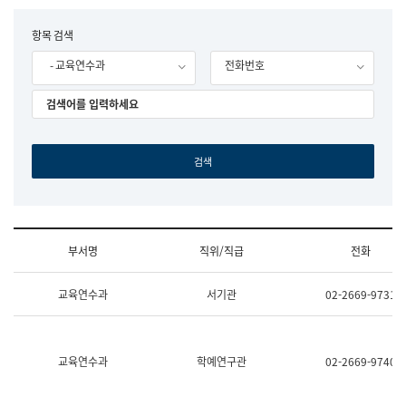
립
국
F
항목 검색
어
o
원
- 교육연수과
전화번호
r
조
m
직
도
국
어
원
원
장
기
획
연
수
부서명
직위/직급
전화
부
기
조
획
교육연수과
서기관
02-2669-9731
직
운
및
영
업
과
무
공
소
공
교육연수과
학예연구관
02-2669-9740
개
언
(부
어
서
과