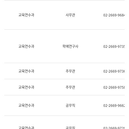
명,
교
직
육
위/
연
교육연수과
사무관
02-2669-9684
직
수
급,
과
전
어
화,
문
담
연
당
구
교육연수과
학예연구사
02-2669-9735
업
실
무)
어
문
연
구
교육연수과
주무관
02-2669-9736
과
어
문
교육연수과
주무관
02-2669-9758
연
구
과
(사
교육연수과
공무직
02-2669-9662
전
팀)
언
어
정
교육연수과
공무직
02-2669-9729