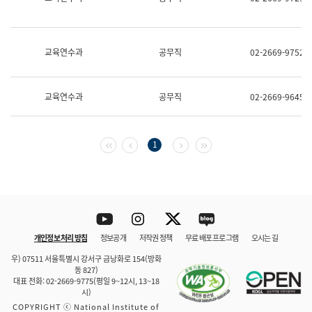
보
과
한
국
교육연수과
공무직
02-2669-9752
어
진
흥
과
교육연수과
공무직
02-2669-9645
수
어
점
자
첫 페이지
이전 페이지
다음 페이지
마지막 페이지
1
진
흥
과
Youtube
Instagram
Twitter
blog
개인정보 처리 방침
정보공개
저작권 정책
무료 배포 프로그램
오시는 길
바로 가기
문체부와 소속기관
우) 07511 서울특별시 강서구 금낭화로 154(방화
동 827)
대표 전화: 02-2669-9775(평일 9~12시, 13~18
시)
COPYRIGHT ⓒ National Institute of