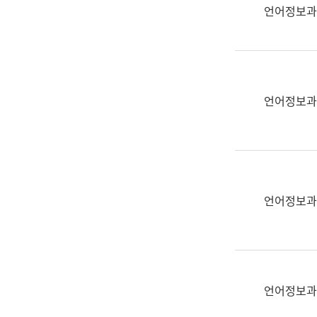
실
언어정보과
어
문
연
구
과
언어정보과
어
문
연
구
과
(사
언어정보과
전
팀)
언
어
정
언어정보과
보
과