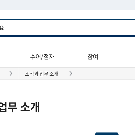
수어/점자
참여
조직과 업무 소개
바로가기
바로가기
업무 소개