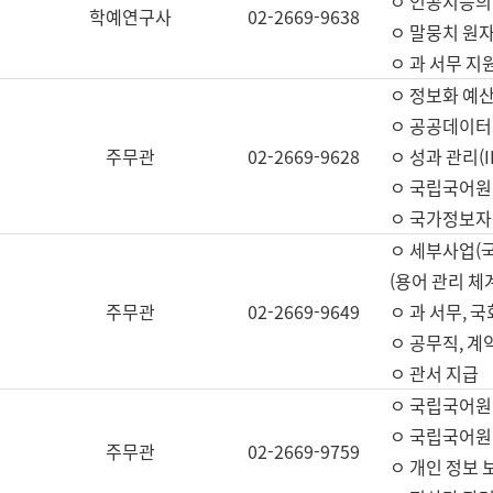
ㅇ 인공지능의
학예연구사
02-2669-9638
ㅇ 말뭉치 원자
ㅇ 과 서무 지
ㅇ 정보화 예산
ㅇ 공공데이터 
주무관
02-2669-9628
ㅇ 성과 관리(
ㅇ 국립국어원
ㅇ 국가정보자
ㅇ 세부사업(
(용어 관리 체
주무관
02-2669-9649
ㅇ 과 서무, 
ㅇ 공무직, 계
ㅇ 관서 지급
ㅇ 국립국어원
ㅇ 국립국어원
주무관
02-2669-9759
ㅇ 개인 정보 