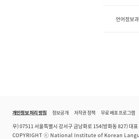
한
국
어
언어정보과
진
흥
과
수
어
점
자
진
흥
과
개인정보 처리 방침
정보공개
저작권 정책
무료 배포 프로그램
우) 07511 서울특별시 강서구 금낭화로 154(방화동 827)
대표 
COPYRIGHT ⓒ National Institute of Korean Lan