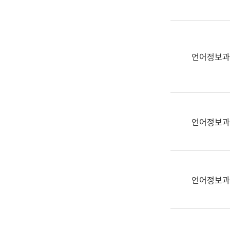
(부
획
서
운
명,
영
직
과
위/
언어정보과
공
직
공
급,
언
전
어
화,
과
담
교
언어정보과
당
육
업
연
무)
수
과
언어정보과
어
문
연
구