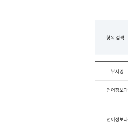
국
립
국
어
원
F
항목 검색
조
o
직
r
도
m
국
어
부서명
원
원
조
장
언어정보과
직
기
및
획
업
연
무
수
소
언어정보과
부
개
기