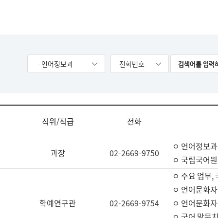
- 언어정보과
전화번호
직위/직급
전화
ㅇ 언어정보과
과장
02-2669-9750
ㅇ 국립국어원
ㅇ 주요 업무,
ㅇ 언어문화자
학예연구관
02-2669-9754
ㅇ 언어문화자
ㅇ 국어 말뭉치