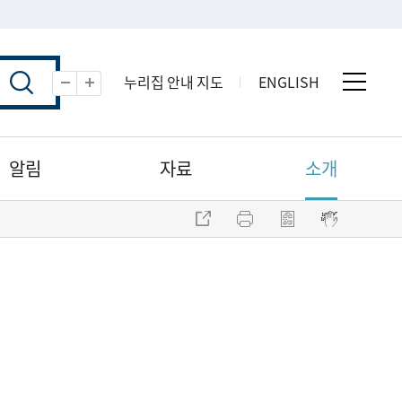
누리집 안내 지도
ENGLISH
전체 
축소
확대
알림
자료
소개
주소 복사
프린트
점자파일 내려받기
점자뷰어 보