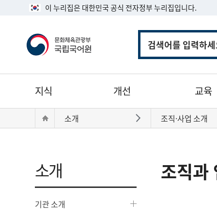
이 누리집은 대한민국 공식 전자정부 누리집입니다.
통
합
검
색
주
지식
개선
교육
메
뉴
현
Home
소개
조직·사업 소개
바로가기
재
위
치:
소개
조직과 
기관 소개