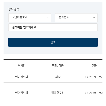
립
국
F
항목 검색
어
o
원
- 언어정보과
전화번호
r
조
m
직
도
국
어
원
원
장
기
획
연
수
부서명
직위/직급
전화
부
기
조
획
언어정보과
과장
02-2669-9750
직
운
및
영
업
과
무
공
언어정보과
학예연구관
02-2669-9754
소
공
개
언
(부
어
서
과