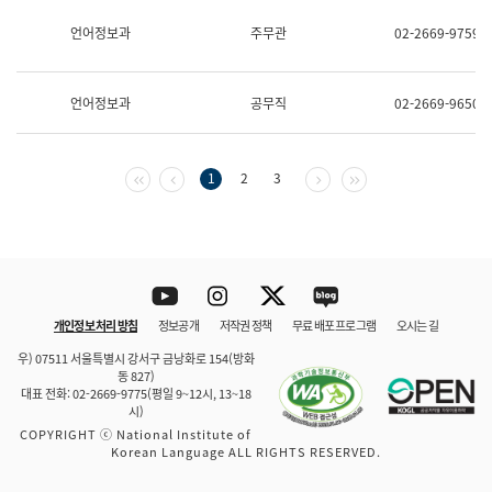
보
과
언어정보과
주무관
02-2669-9759
한
국
어
언어정보과
공무직
02-2669-9650
진
흥
과
수
첫 페이지
이전 페이지
다음 페이지
마지막 페이지
1
2
3
어
점
자
진
흥
과
Youtube
Instagram
Twitter
blog
개인정보 처리 방침
정보공개
저작권 정책
무료 배포 프로그램
오시는 길
바로 가기
문체부와 소속기관
우) 07511 서울특별시 강서구 금낭화로 154(방화
동 827)
대표 전화: 02-2669-9775(평일 9~12시, 13~18
시)
COPYRIGHT ⓒ National Institute of
Korean Language ALL RIGHTS RESERVED.