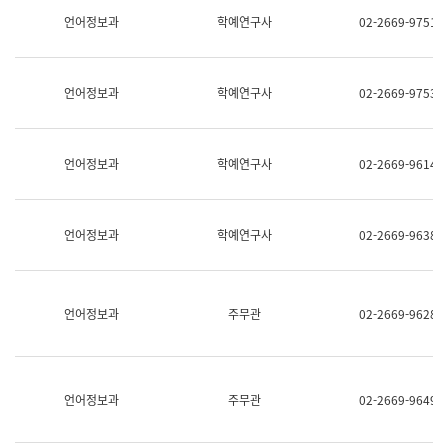
명,
교
언어정보과
학예연구사
02-2669-9751
직
육
위/
연
직
수
급,
과
언어정보과
학예연구사
02-2669-9753
전
어
화,
문
담
연
당
구
언어정보과
학예연구사
02-2669-9614
업
실
무)
어
문
연
언어정보과
학예연구사
02-2669-9638
구
과
어
문
연
언어정보과
주무관
02-2669-9628
구
과
(사
전
팀)
언어정보과
주무관
02-2669-9649
언
어
정