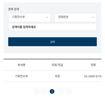
립
국
F
항목 검색
어
o
원
기획연수부
전화번호
r
조
m
직
도
국
어
원
원
장
기
획
연
수
부서명
직위/직급
전화
부
기
조
획
기획연수부
부장
02-2669-9730
직
운
및
영
업
과
무
공
첫 페이지
이전 페이지
다음 페이지
마지막 페이지
1
소
공
개
언
(부
어
서
과