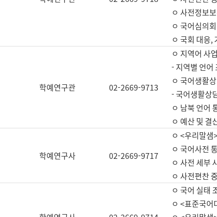
ㅇ 사전정보보
ㅇ 국어심의회
ㅇ 국회 대응,
ㅇ 지역어 사
- 지역별 언어
ㅇ 국어생활상
학예연구관
02-2669-9713
- 국어생활상담
ㅇ 남북 언어 
ㅇ 예산 및 결산(
ㅇ <우리말샘>
ㅇ 국어사전 통
학예연구사
02-2669-9717
ㅇ 사전 세부 사
ㅇ 사전편찬 
ㅇ 국어 실태 
ㅇ <표준국어