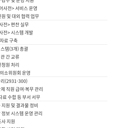
 감수 및 운영 지원
국어사전> 서비스 운영
민원 및 대외 협력 업무
사전> 편찬 실무
사전> 시스템 개발
자료 구축
스템(3개) 총괄
관 간 교류
민청원 처리
의소위원회 운영
(2931-300)
제 직원 급여·복무 관리
 자료 수합 등 부서 서무
 지원 및 결과물 정비
 정보 시스템 운영 관리
조사 지원