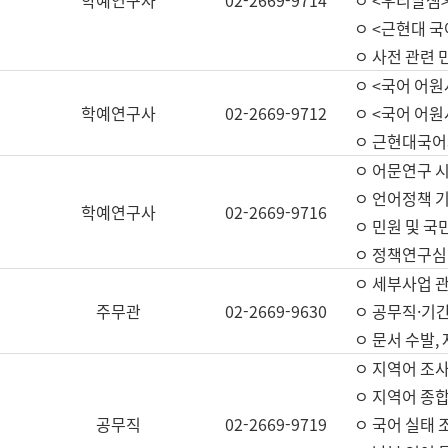
학예연구사
02-2669-9714
ㅇ <우리말샘>
ㅇ <근현대 
ㅇ 사전 관련 
ㅇ <국어 어원
학예연구사
02-2669-9712
ㅇ <국어 어원
ㅇ 근현대국어
ㅇ 어문연구 시
ㅇ 언어정책 기
학예연구사
02-2669-9716
ㅇ 민원 및 국
ㅇ 정책연구심
ㅇ 세부사업 관리
주무관
02-2669-9630
ㅇ 공무직·기간
ㅇ 문서 수발,
ㅇ 지역어 조사
ㅇ 지역어 종합
공무직
02-2669-9719
ㅇ 국어 실태 