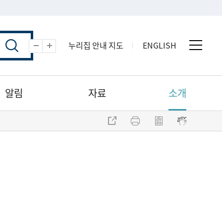
누리집 안내 지도
ENGLISH
전체 
축소
확대
알림
자료
소개
주소 복사
프린트
점자파일 내려받기
점자뷰어 보