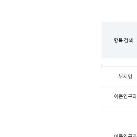
국
립
국
어
원
F
항목 검색
조
o
직
r
도
m
국
어
부서명
원
원
조
장
어문연구과
직
기
및
획
업
연
무
수
소
부
개
기
어문연구과