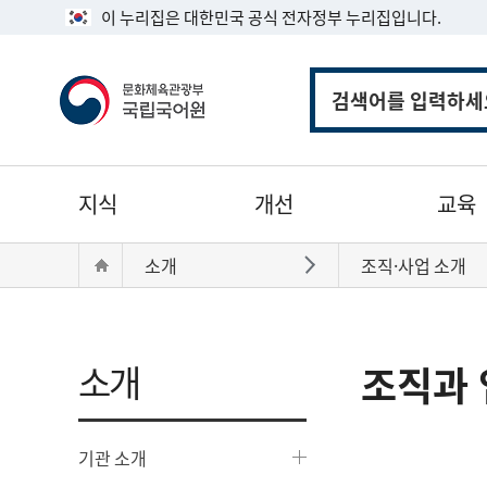
이 누리집은 대한민국 공식 전자정부 누리집입니다.
통
합
검
색
주
지식
개선
교육
메
뉴
현
Home
소개
조직·사업 소개
바로가기
재
위
치:
소개
조직과 
기관 소개