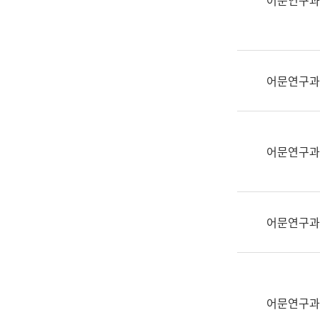
어문연구과
실
어
문
연
구
어문연구과
과
어
문
연
어문연구과
구
과
(사
전
어문연구과
팀)
언
어
정
보
어문연구과
과