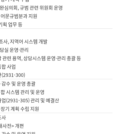
완심의회, 규범 관련 위원회 운영
 어문규범분과 지원
 기획 업무 등
업
 조사, 지역어 시스템 개발
담실 운영·관리
 관련 용역, 상담시스템 운영·관리 총괄 등
통합 사업
2931-300)
 감수 및 운영 총괄
합 시스템 관리 및 운영
업(2931-305) 관리 및 예결산
중장기 계획 수립 지원
조사
대사전> 개편