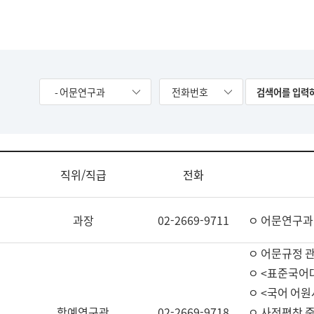
- 어문연구과
전화번호
직위/직급
전화
과장
02-2669-9711
ㅇ 어문연구과
ㅇ 어문규정 
ㅇ <표준국어
ㅇ <국어 어원
학예연구관
02-2669-9718
ㅇ 사전편찬 