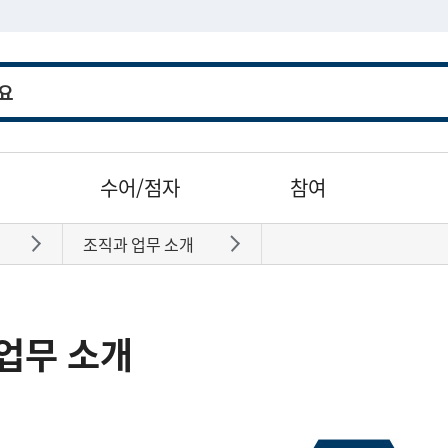
수어/점자
참여
조직과 업무 소개
바로가기
바로가기
업무 소개