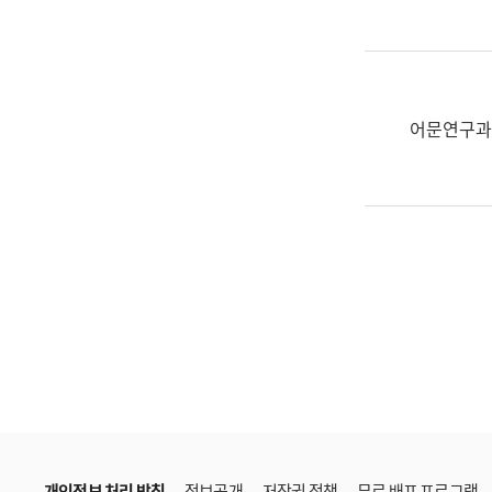
한
국
어
진
흥
어문연구과
과
수
어
점
자
진
흥
과
개인정보 처리 방침
정보공개
저작권 정책
무료 배포 프로그램