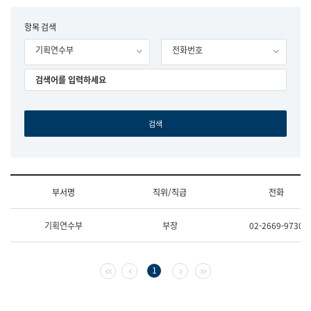
립
국
F
항목 검색
어
o
원
기획연수부
전화번호
r
조
m
직
도
국
어
원
원
장
기
획
연
수
부서명
직위/직급
전화
부
기
조
획
기획연수부
부장
02-2669-9730
직
운
및
영
업
과
무
공
첫 페이지
이전 페이지
다음 페이지
마지막 페이지
1
소
공
개
언
(부
어
서
과