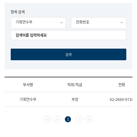
립
국
F
항목 검색
어
o
원
기획연수부
전화번호
r
조
m
직
도
국
어
원
원
장
기
획
연
수
부서명
직위/직급
전화
부
기
조
획
기획연수부
부장
02-2669-9730
직
운
및
영
업
과
무
공
첫 페이지
이전 페이지
다음 페이지
마지막 페이지
1
소
공
개
언
(부
어
서
과