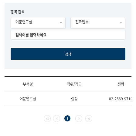
립
국
F
항목 검색
어
o
원
어문연구실
전화번호
r
조
m
직
도
국
어
원
원
장
기
획
연
수
부서명
직위/직급
전화
부
기
조
획
어문연구실
실장
02-2669-9710
직
운
및
영
업
과
무
공
첫 페이지
이전 페이지
다음 페이지
마지막 페이지
1
소
공
개
언
(부
어
서
과