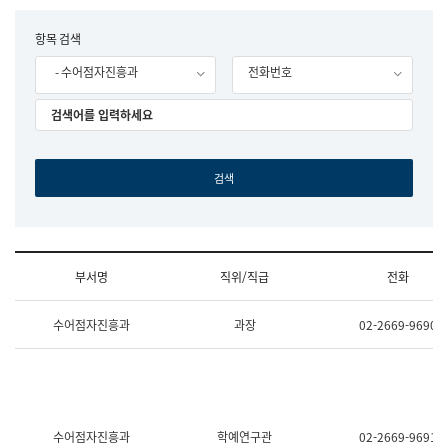
립
국
F
항목 검색
어
o
원
- 수어점자진흥과
전화번호
r
조
m
직
도
국
어
원
원
장
기
획
연
수
부서명
직위/직급
전화
부
기
조
획
수어점자진흥과
과장
02-2669-9690
직
운
및
영
업
과
무
공
소
공
개
언
(부
어
수어점자진흥과
학예연구관
02-2669-9691
서
과