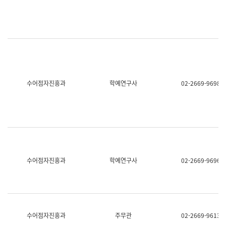
명,
교
직
육
위/
연
직
수
급,
과
전
어
화,
문
담
연
당
구
수어점자진흥과
학예연구사
02-2669-9698
업
실
무)
어
문
연
구
과
어
문
연
수어점자진흥과
학예연구사
02-2669-9696
구
과
(사
전
팀)
언
어
수어점자진흥과
주무관
02-2669-9613
정