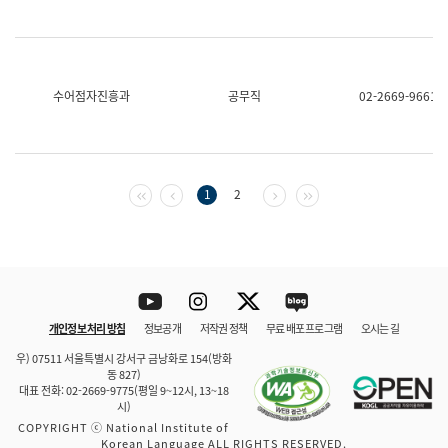
수어점자진흥과
공무직
02-2669-9661
첫 페이지
이전 페이지
다음 페이지
마지막 페이지
1
2
Youtube
Instagram
Twitter
blog
개인정보 처리 방침
정보공개
저작권 정책
무료 배포 프로그램
오시는 길
바로 가기
문체부와 소속기관
우) 07511 서울특별시 강서구 금낭화로 154(방화
동 827)
대표 전화: 02-2669-9775(평일 9~12시, 13~18
시)
COPYRIGHT ⓒ National Institute of
Korean Language ALL RIGHTS RESERVED.