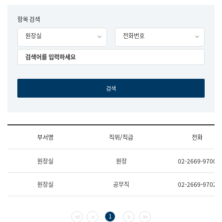
립
국
F
항목 검색
어
o
원
원장실
전화번호
r
조
m
직
도
국
어
원
원
장
기
획
연
수
부서명
직위/직급
전화
부
기
조
획
원장실
원장
02-2669-9700
직
운
및
영
업
과
원장실
공무직
02-2669-9702
무
공
소
공
개
언
(부
어
첫 페이지
이전 페이지
다음 페이지
마지막 페이지
1
서
과