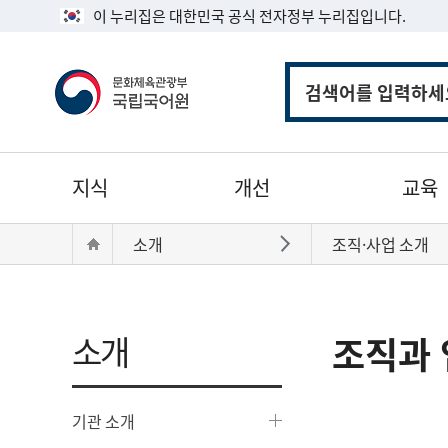
이 누리집은 대한민국 공식 전자정부 누리집입니다.
통
합
검
색
주
지식
개선
교육
메
뉴
현
Home
소개
조직·사업 소개
바로가기
재
위
치:
소개
조직과 
기관 소개