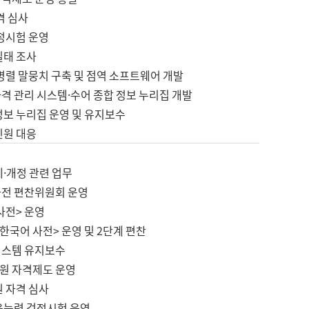
격 심사
검정시험 운영
실태 조사
병렬 말뭉치 구축 및 점역 소프트웨어 개발
격 관리 시스템·수어 종합 정보 누리집 개발
정보 누리집 운영 및 유지보수
민원 대응
제·개정 관련 업무
사전 편찬위원회 운영
사전> 운영
한국어 사전> 운영 및 2단계 편찬
시스템 유지보수
원 자격제도 운영
원 자격 심사
육능력 검정시험 운영