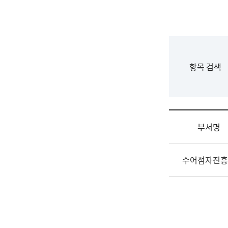
국
립
국
어
원
F
항목 검색
조
o
직
r
도
m
국
어
부서명
원
원
조
장
수어점자진흥
직
기
및
획
업
연
무
수
소
부
개
기