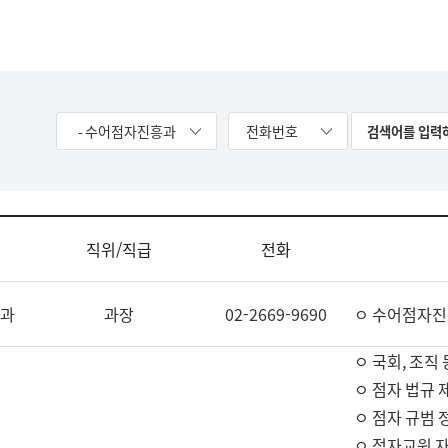
- 수어점자진흥과
전화번호
직위/직급
전화
과
과장
02-2669-9690
ㅇ 수어점자진
ㅇ 국회, 조직 
ㅇ 점자 법규 
ㅇ 점자 규범 
ㅇ 점자교원 