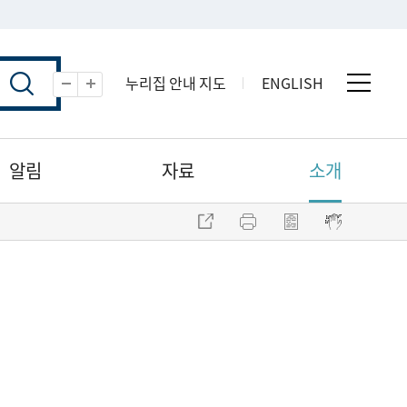
누리집 안내 지도
ENGLISH
전체 
축소
확대
알림
자료
소개
주소 복사
프린트
점자파일 내려받기
점자뷰어 보