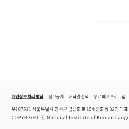
개인정보 처리 방침
정보공개
저작권 정책
무료 배포 프로그램
우) 07511 서울특별시 강서구 금낭화로 154(방화동 827)
대표 
COPYRIGHT ⓒ National Institute of Korean Lan