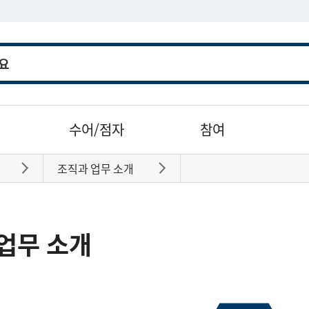
수어/점자
참여
조직과 업무 소개
바로가기
바로가기
업무 소개