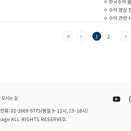
ㅇ 한국수어 활
ㅇ 수어 영상 
ㅇ 수어 관련 
첫 페이지
이전 페이지
1
2
Yout
오시는 길
전화: 02-2669-9775(평일 9~12시, 13~18시)
guage ALL RIGHTS RESERVED.