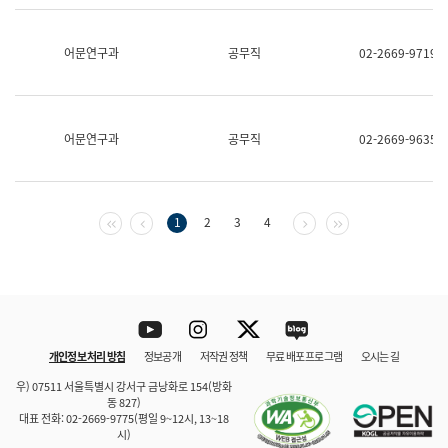
보
과
한
어문연구과
공무직
02-2669-9719
국
어
진
흥
과
어문연구과
공무직
02-2669-9635
수
어
점
자
진
첫 페이지
이전 페이지
다음 페이지
마지막 페이지
1
2
3
4
흥
과
Youtube
Instagram
Twitter
blog
개인정보 처리 방침
정보공개
저작권 정책
무료 배포 프로그램
오시는 길
바로 가기
문체부와 소속기관
우) 07511 서울특별시 강서구 금낭화로 154(방화
동 827)
대표 전화: 02-2669-9775(평일 9~12시, 13~18
시)