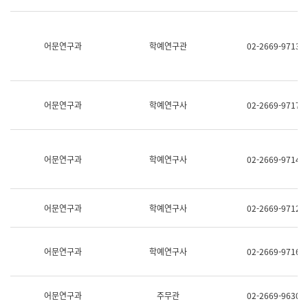
명,
교
직
육
위/
연
직
어문연구과
학예연구관
02-2669-9713
수
급,
과
전
어
화,
문
담
연
당
구
어문연구과
학예연구사
02-2669-9717
업
실
무)
어
문
연
어문연구과
학예연구사
02-2669-9714
구
과
어
문
어문연구과
학예연구사
02-2669-9712
연
구
과
(사
어문연구과
학예연구사
02-2669-9716
전
팀)
언
어
어문연구과
주무관
02-2669-9630
정