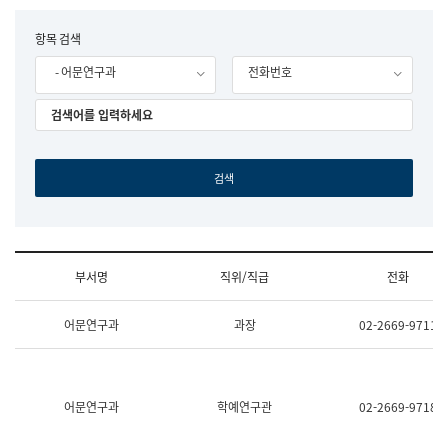
립
국
F
항목 검색
어
o
원
- 어문연구과
전화번호
r
조
m
직
도
국
어
원
원
장
기
획
연
수
부서명
직위/직급
전화
부
기
조
획
어문연구과
과장
02-2669-9711
직
운
및
영
업
과
무
공
소
공
어문연구과
학예연구관
02-2669-9718
개
언
(부
어
서
과