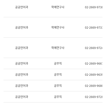
명,
교
공공언어과
학예연구사
02-2669-9738
직
육
위/
연
직
수
급,
과
전
어
공공언어과
학예연구사
02-2669-9733
화,
문
담
연
당
구
업
실
무)
어
공공언어과
학예연구사
02-2669-9724
문
연
구
과
공공언어과
공무직
02-2669-9667
어
문
연
공공언어과
공무직
02-2669-9639
구
과
(사
공공언어과
공무직
02-2669-9680
전
팀)
언
공공언어과
공무직
02-2669-9728
어
정