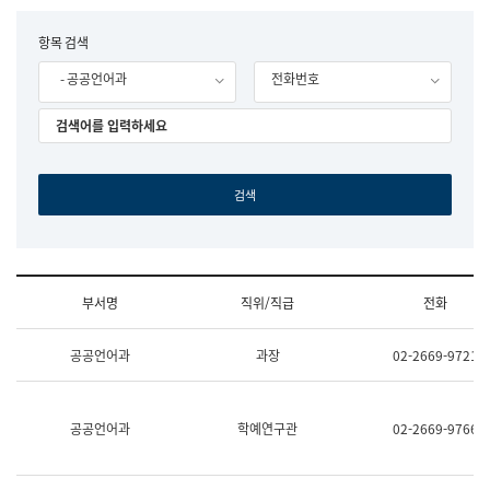
립
국
F
항목 검색
어
o
원
- 공공언어과
전화번호
r
조
m
직
도
국
어
원
원
장
기
획
연
수
부서명
직위/직급
전화
부
기
조
획
공공언어과
과장
02-2669-9721
직
운
및
영
업
과
무
공
공공언어과
학예연구관
02-2669-9766
소
공
개
언
(부
어
서
과