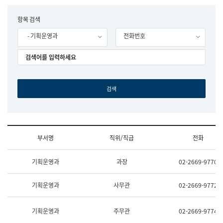
립
국
F
항목 검색
어
o
원
- 기획운영과
전화번호
r
조
m
직
도
국
어
원
원
장
기
획
연
수
부서명
직위/직급
전화
부
기
조
획
기획운영과
과장
02-2669-9770
직
운
및
영
업
과
기획운영과
사무관
02-2669-9772
무
공
소
공
개
언
기획운영과
주무관
02-2669-9774
(부
어
서
과