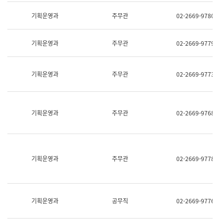
명,
교
직
기획운영과
주무관
02-2669-9780
육
위/
연
직
수
급,
과
기획운영과
주무관
02-2669-9779
전
어
화,
문
담
연
당
기획운영과
주무관
02-2669-9773
구
업
실
무)
어
문
연
기획운영과
주무관
02-2669-9768
구
과
어
문
연
구
기획운영과
주무관
02-2669-9778
과
(사
전
팀)
언
기획운영과
공무직
02-2669-9776
어
정