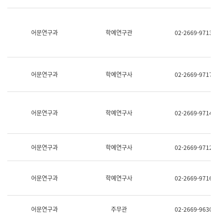
명,
교
직
육
위/
연
직
어문연구과
학예연구관
02-2669-9713
수
급,
과
전
어
화,
문
담
연
당
구
어문연구과
학예연구사
02-2669-9717
업
실
무)
어
문
연
어문연구과
학예연구사
02-2669-9714
구
과
어
문
어문연구과
학예연구사
02-2669-9712
연
구
과
(사
어문연구과
학예연구사
02-2669-9716
전
팀)
언
어
어문연구과
주무관
02-2669-9630
정