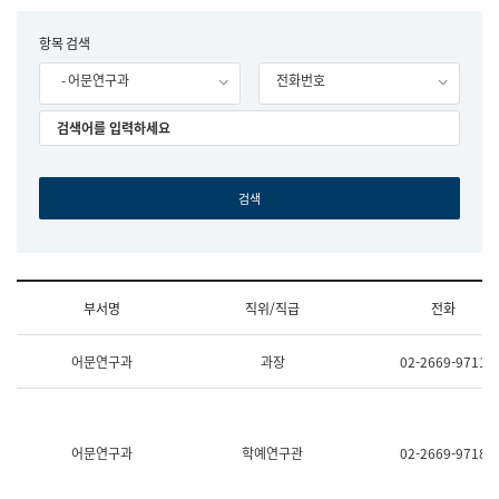
립
국
F
항목 검색
어
o
원
- 어문연구과
전화번호
r
조
m
직
도
국
어
원
원
장
기
획
연
수
부서명
직위/직급
전화
부
기
조
획
어문연구과
과장
02-2669-9711
직
운
및
영
업
과
무
공
소
공
어문연구과
학예연구관
02-2669-9718
개
언
(부
어
서
과