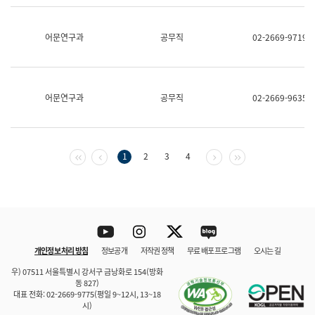
보
과
한
어문연구과
공무직
02-2669-9719
국
어
진
흥
과
어문연구과
공무직
02-2669-9635
수
어
점
자
진
첫 페이지
이전 페이지
다음 페이지
마지막 페이지
1
2
3
4
흥
과
Youtube
Instagram
Twitter
blog
개인정보 처리 방침
정보공개
저작권 정책
무료 배포 프로그램
오시는 길
바로 가기
문체부와 소속기관
우) 07511 서울특별시 강서구 금낭화로 154(방화
동 827)
대표 전화: 02-2669-9775(평일 9~12시, 13~18
시)