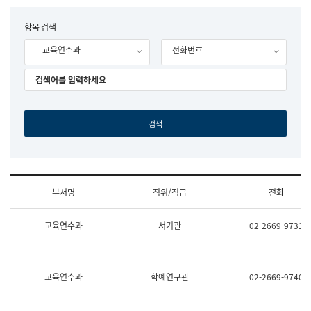
립
국
F
항목 검색
어
o
원
- 교육연수과
전화번호
r
조
m
직
도
국
어
원
원
장
기
획
연
수
부서명
직위/직급
전화
부
기
조
획
교육연수과
서기관
02-2669-9731
직
운
및
영
업
과
무
공
소
공
교육연수과
학예연구관
02-2669-9740
개
언
(부
어
서
과