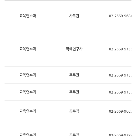
명,
교
직
육
위/
연
교육연수과
사무관
02-2669-9684
직
수
급,
과
전
어
화,
문
담
연
당
구
교육연수과
학예연구사
02-2669-9735
업
실
무)
어
문
연
구
교육연수과
주무관
02-2669-9736
과
어
문
교육연수과
주무관
02-2669-9758
연
구
과
(사
교육연수과
공무직
02-2669-9662
전
팀)
언
어
정
교육연수과
공무직
02-2669-9729