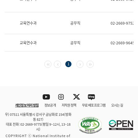
보
과
한
국
교육연수과
공무직
02-2669-9752
어
진
흥
과
교육연수과
공무직
02-2669-9645
수
어
점
자
첫 페이지
이전 페이지
다음 페이지
마지막 페이지
1
진
흥
과
Youtube
Instagram
Twitter
blog
개인정보 처리 방침
정보공개
저작권 정책
무료 배포 프로그램
오시는 길
바로 가기
문체부와 소속기관
우) 07511 서울특별시 강서구 금낭화로 154(방화
동 827)
대표 전화: 02-2669-9775(평일 9~12시, 13~18
시)
COPYRIGHT ⓒ National Institute of