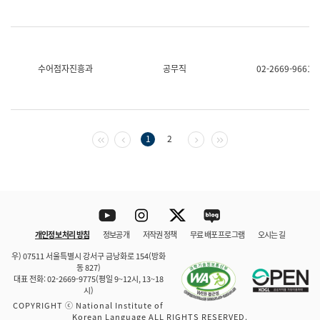
수어점자진흥과
공무직
02-2669-9661
첫 페이지
이전 페이지
다음 페이지
마지막 페이지
1
2
Youtube
Instagram
Twitter
blog
개인정보 처리 방침
정보공개
저작권 정책
무료 배포 프로그램
오시는 길
바로 가기
문체부와 소속기관
우) 07511 서울특별시 강서구 금낭화로 154(방화
동 827)
대표 전화: 02-2669-9775(평일 9~12시, 13~18
시)
COPYRIGHT ⓒ National Institute of
Korean Language ALL RIGHTS RESERVED.