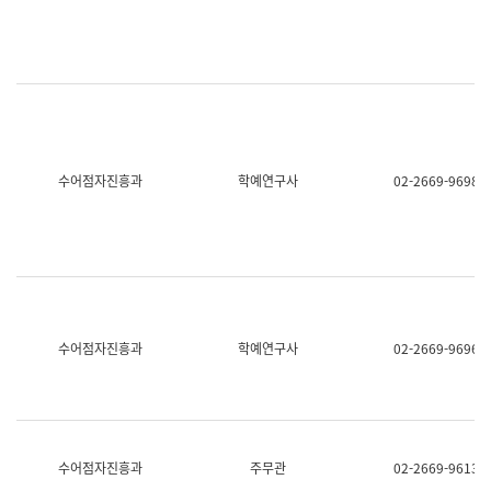
명,
교
직
육
위/
연
직
수
급,
과
전
어
화,
문
담
연
당
구
수어점자진흥과
학예연구사
02-2669-9698
업
실
무)
어
문
연
구
과
어
문
연
수어점자진흥과
학예연구사
02-2669-9696
구
과
(사
전
팀)
언
어
수어점자진흥과
주무관
02-2669-9613
정