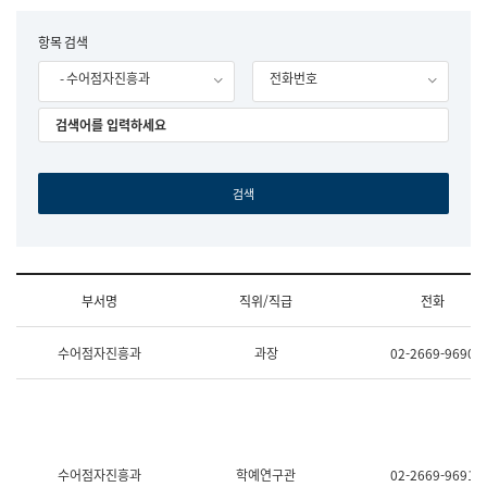
립
국
F
항목 검색
어
o
원
- 수어점자진흥과
전화번호
r
조
m
직
도
국
어
원
원
장
기
획
연
수
부서명
직위/직급
전화
부
기
조
획
수어점자진흥과
과장
02-2669-9690
직
운
및
영
업
과
무
공
소
공
개
언
(부
어
수어점자진흥과
학예연구관
02-2669-9691
서
과