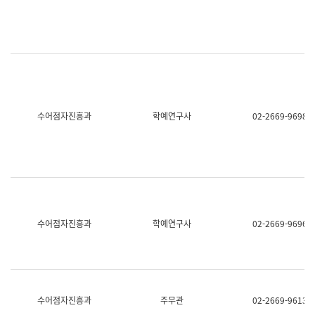
명,
교
직
육
위/
연
직
수
급,
과
전
어
화,
문
담
연
당
구
수어점자진흥과
학예연구사
02-2669-9698
업
실
무)
어
문
연
구
과
어
문
연
수어점자진흥과
학예연구사
02-2669-9696
구
과
(사
전
팀)
언
어
수어점자진흥과
주무관
02-2669-9613
정