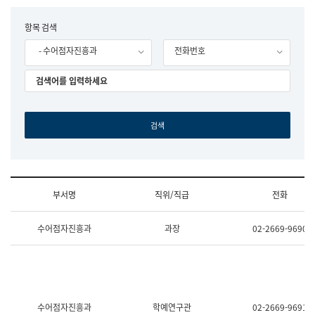
립
국
F
항목 검색
어
o
원
- 수어점자진흥과
전화번호
r
조
m
직
도
국
어
원
원
장
기
획
연
수
부서명
직위/직급
전화
부
기
조
획
수어점자진흥과
과장
02-2669-9690
직
운
및
영
업
과
무
공
소
공
개
언
(부
어
수어점자진흥과
학예연구관
02-2669-9691
서
과