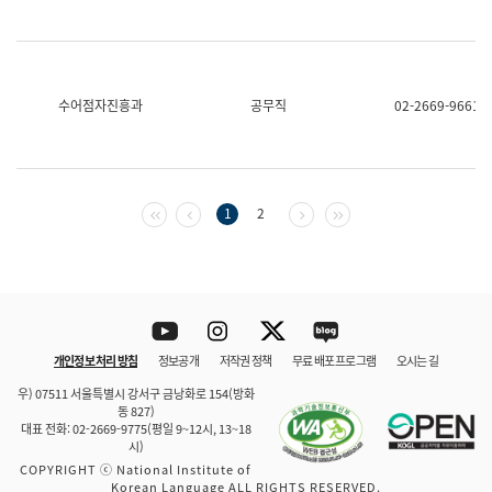
수어점자진흥과
공무직
02-2669-9661
첫 페이지
이전 페이지
다음 페이지
마지막 페이지
1
2
Youtube
Instagram
Twitter
blog
개인정보 처리 방침
정보공개
저작권 정책
무료 배포 프로그램
오시는 길
바로 가기
문체부와 소속기관
우) 07511 서울특별시 강서구 금낭화로 154(방화
동 827)
대표 전화: 02-2669-9775(평일 9~12시, 13~18
시)
COPYRIGHT ⓒ National Institute of
Korean Language ALL RIGHTS RESERVED.